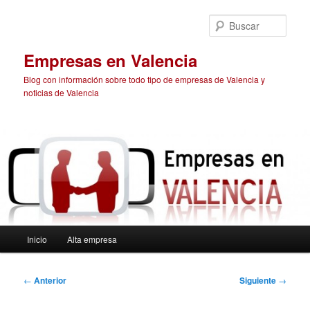
Ir
al
Busc
contenido
principal
Empresas en Valencia
Blog con información sobre todo tipo de empresas de Valencia y
noticias de Valencia
Menú
Inicio
Alta empresa
principal
Navegación
←
Anterior
Siguiente
→
de
entradas