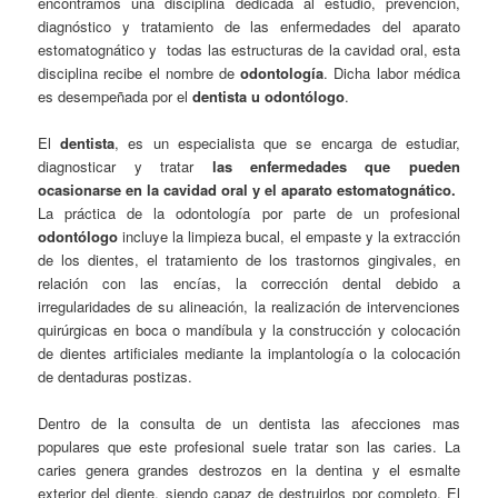
encontramos una disciplina dedicada al estudio, prevención,
diagnóstico y tratamiento de las enfermedades del aparato
estomatognático y todas las estructuras de la cavidad oral, esta
disciplina recibe el nombre de
odontología
. Dicha labor médica
es desempeñada por el
dentista u odontólogo
.
El
dentista
, es un especialista que se encarga de estudiar,
diagnosticar y tratar
las enfermedades que pueden
ocasionarse en la cavidad oral y el aparato estomatognático.
La práctica de la odontología por parte de un profesional
odontólogo
incluye la limpieza bucal, el empaste y la extracción
de los dientes, el tratamiento de los trastornos gingivales, en
relación con las encías, la corrección dental debido a
irregularidades de su alineación, la realización de intervenciones
quirúrgicas en boca o mandíbula y la construcción y colocación
de dientes artificiales mediante la implantología o la colocación
de dentaduras postizas.
Dentro de la consulta de un dentista las afecciones mas
populares que este profesional suele tratar son las caries. La
caries genera grandes destrozos en la dentina y el esmalte
exterior del diente, siendo capaz de destruirlos por completo. El