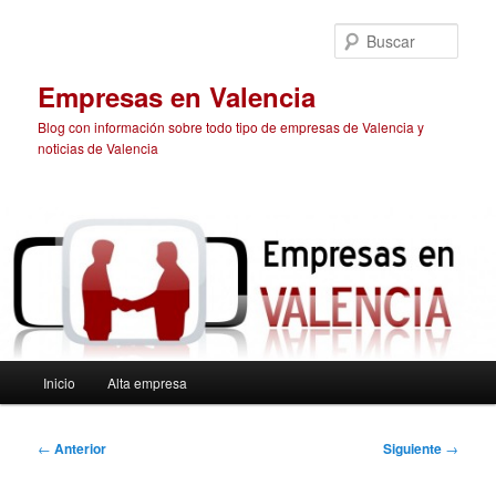
Ir
al
Busc
contenido
principal
Empresas en Valencia
Blog con información sobre todo tipo de empresas de Valencia y
noticias de Valencia
Menú
Inicio
Alta empresa
principal
Navegación
←
Anterior
Siguiente
→
de
entradas