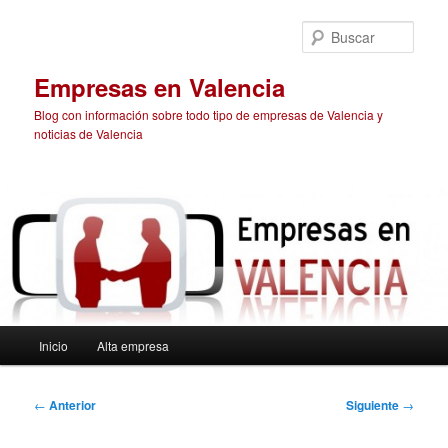
Ir
al
Busc
contenido
principal
Empresas en Valencia
Blog con información sobre todo tipo de empresas de Valencia y
noticias de Valencia
Menú
Inicio
Alta empresa
principal
Navegación
←
Anterior
Siguiente
→
de
entradas