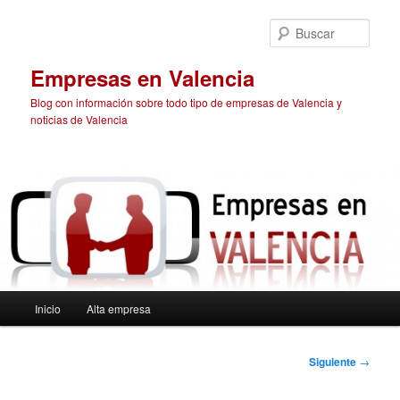
Ir
al
Busc
contenido
principal
Empresas en Valencia
Blog con información sobre todo tipo de empresas de Valencia y
noticias de Valencia
Menú
Inicio
Alta empresa
principal
Navegación
Siguiente
→
de
entradas