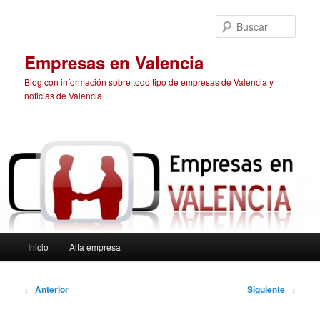
Ir
al
Busc
contenido
principal
Empresas en Valencia
Blog con información sobre todo tipo de empresas de Valencia y
noticias de Valencia
Menú
Inicio
Alta empresa
principal
Navegación
←
Anterior
Siguiente
→
de
entradas