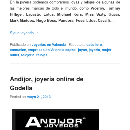
En la joyería podemos comprarnos joyas y relojes de algunas de
las mejores marcas de todo el mundo, como
Viceroy, Tommy
Hilfiger, Lacaste, Lotus, Michael Kors, Miss Sixty, Gucci,
Mark Maddox, Hugo Boss, Pandora, Fossil, Just Cavalli
…
Sigue leyendo
→
Publicado en
Joyerias en Valencia
|
Etiquetado
caballero
,
comunion
,
empresas en Valencia capital
,
joyas
,
joyeria
,
mujer
,
outlet
,
relojeria
,
relojes
Andijor, joyería online de
Godella
Posted on
mayo 21, 2013