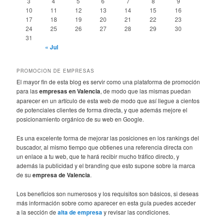
3
4
5
6
7
8
9
10
11
12
13
14
15
16
17
18
19
20
21
22
23
24
25
26
27
28
29
30
31
« Jul
PROMOCION DE EMPRESAS
El mayor fin de esta blog es servir como una plataforma de promoción
para las
empresas en Valencia
, de modo que las mismas puedan
aparecer en un artículo de esta web de modo que así llegue a cientos
de potenciales clientes de forma directa, y que además mejore el
posicionamiento orgánico de su web en Google.
Es una excelente forma de mejorar las posiciones en los rankings del
buscador, al mismo tiempo que obtienes una referencia directa con
un enlace a tu web, que te hará recibir mucho tráfico directo, y
además la publicidad y el branding que esto supone sobre la marca
de su
empresa de Valencia
.
Los beneficios son numerosos y los requisitos son básicos, si deseas
más información sobre como aparecer en esta guía puedes acceder
a la sección de
alta de empresa
y revisar las condiciones.