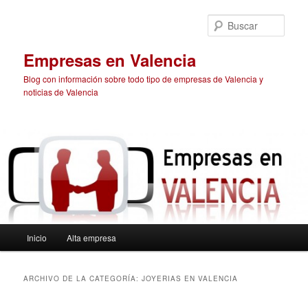
Ir
Ir
al
al
Busc
contenido
contenido
principal
secundario
Empresas en Valencia
Blog con información sobre todo tipo de empresas de Valencia y
noticias de Valencia
Menú
Inicio
Alta empresa
principal
ARCHIVO DE LA CATEGORÍA:
JOYERIAS EN VALENCIA