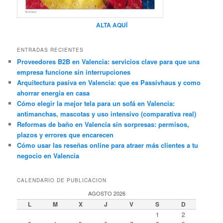
ALTA AQUÍ
ENTRADAS RECIENTES
Proveedores B2B en Valencia: servicios clave para que una
empresa funcione sin interrupciones
Arquitectura pasiva en Valencia: que es Passivhaus y como
ahorrar energia en casa
Cómo elegir la mejor tela para un sofá en Valencia:
antimanchas, mascotas y uso intensivo (comparativa real)
Reformas de baño en Valencia sin sorpresas: permisos,
plazos y errores que encarecen
Cómo usar las reseñas online para atraer más clientes a tu
negocio en Valencia
CALENDARIO DE PUBLICACION
AGOSTO 2026
L
M
X
J
V
S
D
1
2