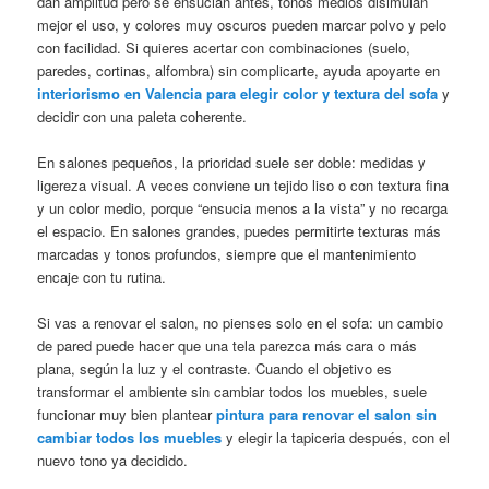
dan amplitud pero se ensucian antes, tonos medios disimulan
mejor el uso, y colores muy oscuros pueden marcar polvo y pelo
con facilidad. Si quieres acertar con combinaciones (suelo,
paredes, cortinas, alfombra) sin complicarte, ayuda apoyarte en
interiorismo en Valencia para elegir color y textura del sofa
y
decidir con una paleta coherente.
En salones pequeños, la prioridad suele ser doble: medidas y
ligereza visual. A veces conviene un tejido liso o con textura fina
y un color medio, porque “ensucia menos a la vista” y no recarga
el espacio. En salones grandes, puedes permitirte texturas más
marcadas y tonos profundos, siempre que el mantenimiento
encaje con tu rutina.
Si vas a renovar el salon, no pienses solo en el sofa: un cambio
de pared puede hacer que una tela parezca más cara o más
plana, según la luz y el contraste. Cuando el objetivo es
transformar el ambiente sin cambiar todos los muebles, suele
funcionar muy bien plantear
pintura para renovar el salon sin
cambiar todos los muebles
y elegir la tapiceria después, con el
nuevo tono ya decidido.