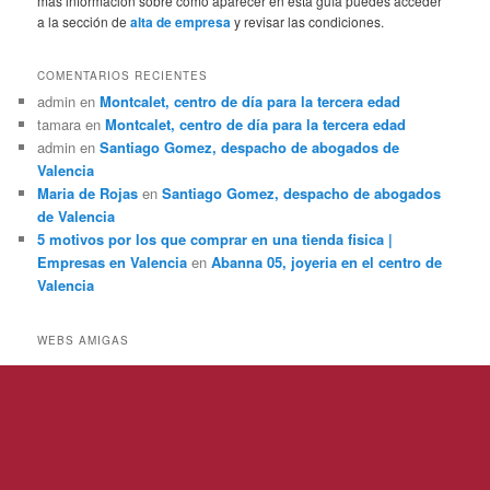
más información sobre como aparecer en esta guía puedes acceder
a la sección de
alta de empresa
y revisar las condiciones.
COMENTARIOS RECIENTES
admin
en
Montcalet, centro de día para la tercera edad
tamara
en
Montcalet, centro de día para la tercera edad
admin
en
Santiago Gomez, despacho de abogados de
Valencia
Maria de Rojas
en
Santiago Gomez, despacho de abogados
de Valencia
5 motivos por los que comprar en una tienda fisica |
Empresas en Valencia
en
Abanna 05, joyeria en el centro de
Valencia
WEBS AMIGAS
Funciona gracias a WordPress