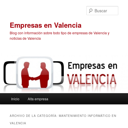
Ir
Ir
al
al
Busc
contenido
contenido
principal
secundario
Empresas en Valencia
Blog con información sobre todo tipo de empresas de Valencia y
noticias de Valencia
Menú
Inicio
Alta empresa
principal
ARCHIVO DE LA CATEGORÍA:
MANTENIMIENTO INFORMÁTICO EN
VALENCIA