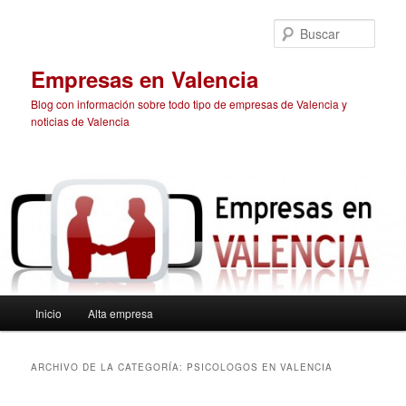
Ir
Ir
al
al
Busc
contenido
contenido
principal
secundario
Empresas en Valencia
Blog con información sobre todo tipo de empresas de Valencia y
noticias de Valencia
Menú
Inicio
Alta empresa
principal
ARCHIVO DE LA CATEGORÍA:
PSICOLOGOS EN VALENCIA