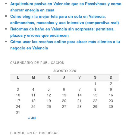
Arquitectura pasiva en Valencia: que es Passivhaus y como
ahorrar energia en casa
Cómo elegir la mejor tela para un sofá en Valencia:
antimanchas, mascotas y uso intensivo (comparativa real)
Reformas de baño en Valencia sin sorpresas: permisos,
plazos y errores que encarecen
Cómo usar las reseñas online para atraer más clientes a tu
negocio en Valencia
CALENDARIO DE PUBLICACION
AGOSTO 2026
L
M
X
J
V
S
D
1
2
3
4
5
6
7
8
9
10
11
12
13
14
15
16
17
18
19
20
21
22
23
24
25
26
27
28
29
30
31
« Jul
PROMOCION DE EMPRESAS