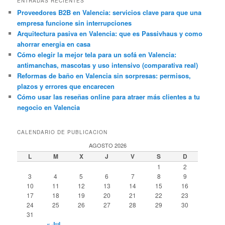
ENTRADAS RECIENTES
Proveedores B2B en Valencia: servicios clave para que una
empresa funcione sin interrupciones
Arquitectura pasiva en Valencia: que es Passivhaus y como
ahorrar energia en casa
Cómo elegir la mejor tela para un sofá en Valencia:
antimanchas, mascotas y uso intensivo (comparativa real)
Reformas de baño en Valencia sin sorpresas: permisos,
plazos y errores que encarecen
Cómo usar las reseñas online para atraer más clientes a tu
negocio en Valencia
CALENDARIO DE PUBLICACION
AGOSTO 2026
L
M
X
J
V
S
D
1
2
3
4
5
6
7
8
9
10
11
12
13
14
15
16
17
18
19
20
21
22
23
24
25
26
27
28
29
30
31
« Jul