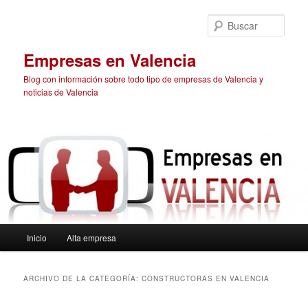
Ir
Ir
al
al
Busc
contenido
contenido
principal
secundario
Empresas en Valencia
Blog con información sobre todo tipo de empresas de Valencia y
noticias de Valencia
Menú
Inicio
Alta empresa
principal
ARCHIVO DE LA CATEGORÍA:
CONSTRUCTORAS EN VALENCIA