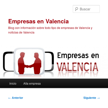
Ir
al
Busc
contenido
principal
Empresas en Valencia
Blog con información sobre todo tipo de empresas de Valencia y
noticias de Valencia
Menú
Inicio
Alta empresa
principal
Navegación
←
Anterior
Siguiente
→
de
entradas