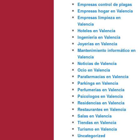
Empresas control de plagas
Empresas hogar en Valencia
Empresas limpieza en
Valencia
Hoteles en Valencia
Ingenieria en Valencia
Joyerias en Valencia
Mantenimiento informático en
Valencia
Noticias de Valencia
Ocio en Valencia
Parafarmacias en Valencia
Parkings en Valencia
Perfumerias en Valencia
Psicologos en Valencia
Residencias en Valencia
Restaurantes en Valencia
Salas en Valencia
Tiendas en Valencia
Turismo en Valencia
Uncategorized