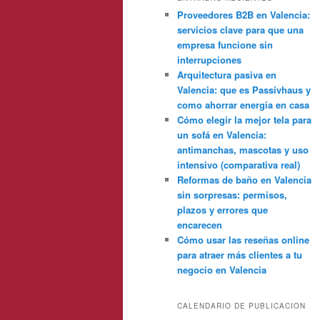
Proveedores B2B en Valencia:
servicios clave para que una
empresa funcione sin
interrupciones
Arquitectura pasiva en
Valencia: que es Passivhaus y
como ahorrar energia en casa
Cómo elegir la mejor tela para
un sofá en Valencia:
antimanchas, mascotas y uso
intensivo (comparativa real)
Reformas de baño en Valencia
sin sorpresas: permisos,
plazos y errores que
encarecen
Cómo usar las reseñas online
para atraer más clientes a tu
negocio en Valencia
CALENDARIO DE PUBLICACION