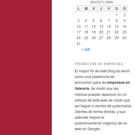
AGOSTO 2026
L
M
X
J
V
S
D
1
2
3
4
5
6
7
8
9
10
11
12
13
14
15
16
17
18
19
20
21
22
23
24
25
26
27
28
29
30
31
« Jul
PROMOCION DE EMPRESAS
El mayor fin de esta blog es servir
como una plataforma de
promoción para las
empresas en
Valencia
, de modo que las
mismas puedan aparecer en un
artículo de esta web de modo que
así llegue a cientos de potenciales
clientes de forma directa, y que
además mejore el
posicionamiento orgánico de su
web en Google.