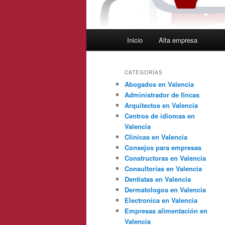
Menú
Inicio
Alta empresa
principal
CATEGORÍAS
Abogados en Valencia
Administrador de fincas
Arquitectos en Valencia
Centros de idiomas en
Valencia
Clinicas en Valencia
Consejos para empresas
Constructoras en Valencia
Consultorias en Valencia
Dentistas en Valencia
Dermatologos en Valencia
Electronica en Valencia
Empresas alimentación en
Valencia