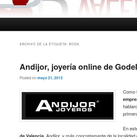
ARCHIVO DE LA ETIQUETA:
BODA
Andijor, joyería online de Godel
Posted on
mayo 21, 2013
Como te
empres
hablaro
primer
En est
de Valencia
, Andijor, y más concretamente de la localidad 