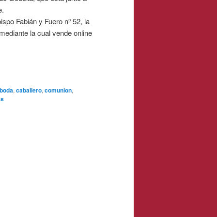
e.
ispo Fabián y Fuero nº 52, la
mediante la cual vende online
boda
,
caballero
,
comunion
,
es