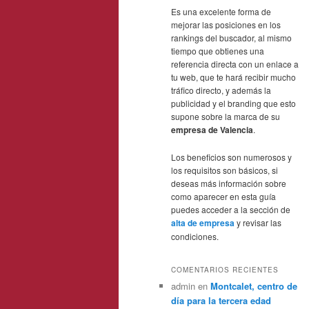
Es una excelente forma de
mejorar las posiciones en los
rankings del buscador, al mismo
tiempo que obtienes una
referencia directa con un enlace a
tu web, que te hará recibir mucho
tráfico directo, y además la
publicidad y el branding que esto
supone sobre la marca de su
empresa de Valencia
.
Los beneficios son numerosos y
los requisitos son básicos, si
deseas más información sobre
como aparecer en esta guía
puedes acceder a la sección de
alta de empresa
y revisar las
condiciones.
COMENTARIOS RECIENTES
admin
en
Montcalet, centro de
día para la tercera edad