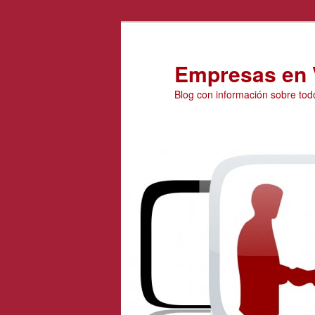
Ir
Ir
al
al
contenido
contenido
Empresas en 
principal
secundario
Blog con información sobre tod