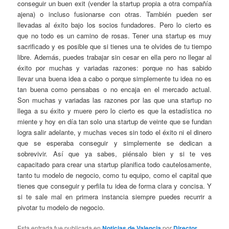
conseguir un buen exit (vender la startup propia a otra compañía
ajena) o incluso fusionarse con otras. También pueden ser
llevadas al éxito bajo los socios fundadores. Pero lo cierto es
que no todo es un camino de rosas. Tener una startup es muy
sacrificado y es posible que si tienes una te olvides de tu tiempo
libre. Además, puedes trabajar sin cesar en ella pero no llegar al
éxito por muchas y variadas razones: porque no has sabido
llevar una buena idea a cabo o porque simplemente tu idea no es
tan buena como pensabas o no encaja en el mercado actual.
Son muchas y variadas las razones por las que una startup no
llega a su éxito y muere pero lo cierto es que la estadística no
miente y hoy en día tan solo una startup de veinte que se fundan
logra salir adelante, y muchas veces sin todo el éxito ni el dinero
que se esperaba conseguir y simplemente se dedican a
sobrevivir. Así que ya sabes, piénsalo bien y si te ves
capacitado para crear una startup planifica todo cautelosamente,
tanto tu modelo de negocio, como tu equipo, como el capital que
tienes que conseguir y perfila tu idea de forma clara y concisa. Y
si te sale mal en primera instancia siempre puedes recurrir a
pivotar tu modelo de negocio.
Esta entrada fue publicada en
Noticias de Valencia
por
Director
.