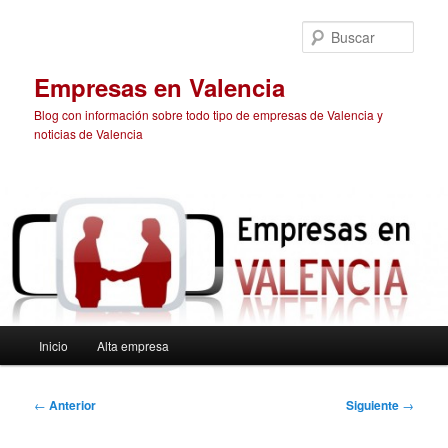
Ir
al
Busc
contenido
principal
Empresas en Valencia
Blog con información sobre todo tipo de empresas de Valencia y
noticias de Valencia
Menú
Inicio
Alta empresa
principal
Navegación
←
Anterior
Siguiente
→
de
entradas