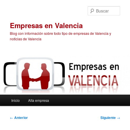
Ir
al
Busc
contenido
principal
Empresas en Valencia
Blog con información sobre todo tipo de empresas de Valencia y
noticias de Valencia
Menú
Inicio
Alta empresa
principal
Navegación
←
Anterior
Siguiente
→
de
entradas