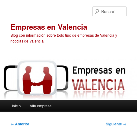
Ir
al
Busc
contenido
principal
Empresas en Valencia
Blog con información sobre todo tipo de empresas de Valencia y
noticias de Valencia
Menú
Inicio
Alta empresa
principal
Navegación
←
Anterior
Siguiente
→
de
entradas