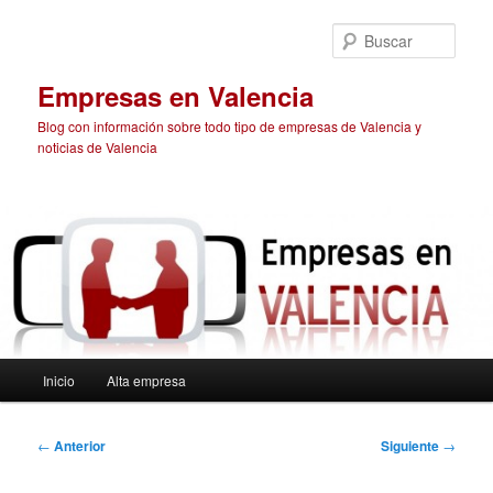
Ir
al
Busc
contenido
principal
Empresas en Valencia
Blog con información sobre todo tipo de empresas de Valencia y
noticias de Valencia
Menú
Inicio
Alta empresa
principal
Navegación
←
Anterior
Siguiente
→
de
entradas