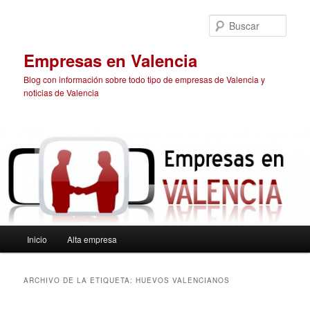
Ir
Ir
al
al
Busc
contenido
contenido
principal
secundario
Empresas en Valencia
Blog con información sobre todo tipo de empresas de Valencia y
noticias de Valencia
Menú
Inicio
Alta empresa
principal
ARCHIVO DE LA ETIQUETA:
HUEVOS VALENCIANOS