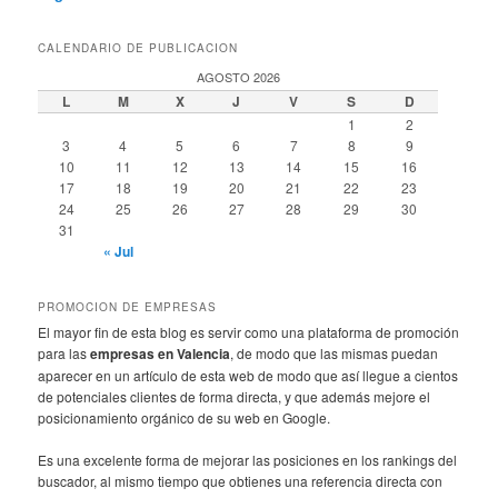
CALENDARIO DE PUBLICACION
AGOSTO 2026
L
M
X
J
V
S
D
1
2
3
4
5
6
7
8
9
10
11
12
13
14
15
16
17
18
19
20
21
22
23
24
25
26
27
28
29
30
31
« Jul
PROMOCION DE EMPRESAS
El mayor fin de esta blog es servir como una plataforma de promoción
para las
empresas en Valencia
, de modo que las mismas puedan
aparecer en un artículo de esta web de modo que así llegue a cientos
de potenciales clientes de forma directa, y que además mejore el
posicionamiento orgánico de su web en Google.
Es una excelente forma de mejorar las posiciones en los rankings del
buscador, al mismo tiempo que obtienes una referencia directa con