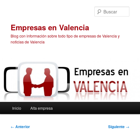
Ir
al
Busc
contenido
principal
Empresas en Valencia
Blog con información sobre todo tipo de empresas de Valencia y
noticias de Valencia
Menú
Inicio
Alta empresa
principal
Navegación
←
Anterior
Siguiente
→
de
entradas