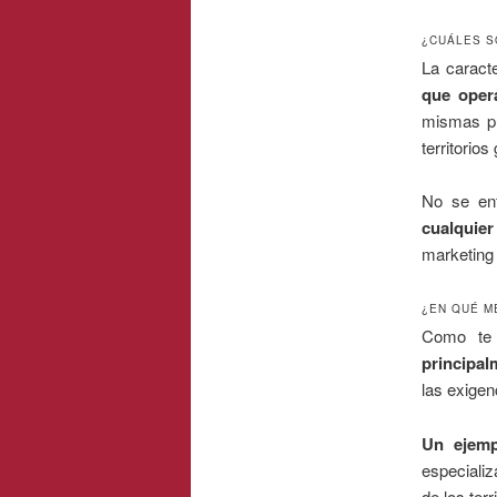
¿CUÁLES S
La caract
que oper
mismas pu
territorios
No se en
cualquier
marketing
¿EN QUÉ M
Como te 
principal
las exigen
Un ejemp
especializ
de los ter