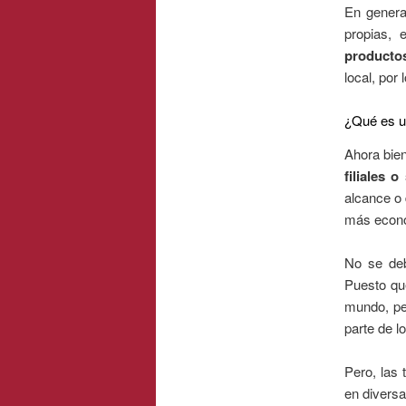
En genera
propias,
productos
local, por
¿Qué es u
Ahora bien
filiales 
alcance o
más econ
No se deb
Puesto que
mundo, per
parte de l
Pero, las
en diversa