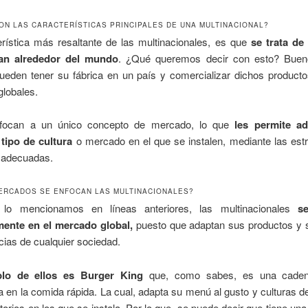
ON LAS CARACTERÍSTICAS PRINCIPALES DE UNA MULTINACIONAL?
erística más resaltante de las multinacionales, es que
se trata d
an alrededor del mundo
. ¿Qué queremos decir con esto? Buen
eden tener su fábrica en un país y comercializar dichos producto
 globales.
focan a un único concepto de mercado, lo que
les permite ad
 tipo de cultura
o mercado en el que se instalen, mediante las est
 adecuadas.
ERCADOS SE ENFOCAN LAS MULTINACIONALES?
lo mencionamos en líneas anteriores, las multinacionales
s
mente en el mercado global,
puesto que adaptan sus productos y s
cias de cualquier sociedad.
lo de ellos es Burger King
que, como sabes, es una cade
a en la comida rápida. La cual, adapta su menú al gusto y culturas 
ritorios en los que se instala. Por lo que, se puede decir que tiene una