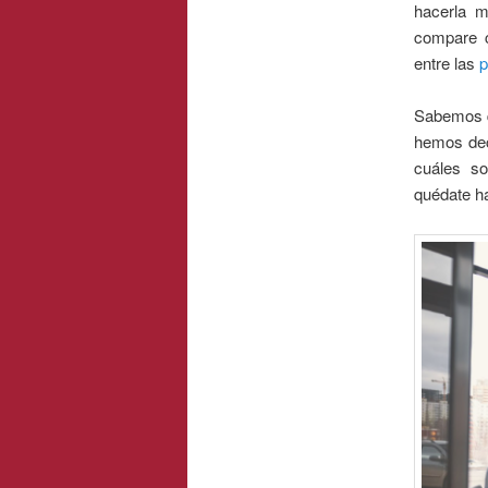
hacerla m
compare c
entre las
Sabemos qu
hemos deci
cuáles so
quédate has