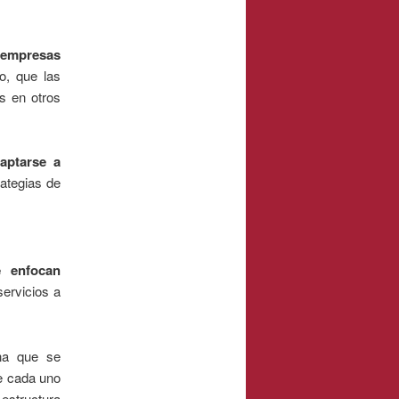
e empresas
o, que las
s en otros
aptarse a
rategias de
e enfocan
ervicios a
na que se
de cada uno
 estructura