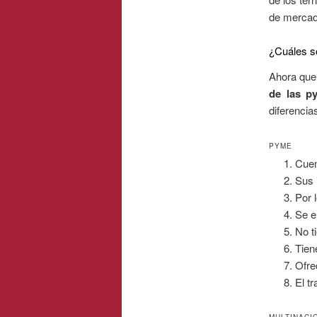
de mercad
¿Cuáles so
Ahora que
de las p
diferencia
PYME
Cuen
Sus 
Por 
Se e
No t
Tien
Ofre
El t