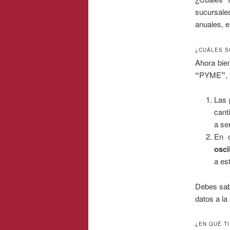
sucursale
anuales, e
¿CUÁLES S
Ahora bie
“
PYME
”
,
Las
cant
a se
En o
osci
a es
Debes sabe
datos a la
¿EN QUÉ T