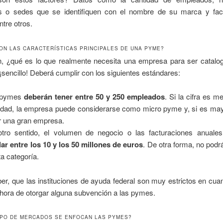
s o sedes
que se identifiquen con el nombre de su marca y fac
ntre otros.
ON LAS CARACTERÍSTICAS PRINCIPALES DE UNA PYME?
n, ¿qué es lo que realmente necesita una empresa para ser catal
 ¡sencillo! Deberá cumplir con los siguientes estándares:
 pymes
deberán tener entre 50 y 250 empleados
. Si la cifra es m
idad, la empresa puede considerarse como micro pyme y, si es may
r una gran empresa.
tro sentido, el volumen de negocio o las facturaciones anuale
lar entre los 10 y los 50 millones de euros
. De otra forma, no pod
ta categoría.
r, que las instituciones de ayuda federal son muy estrictos en cua
 hora de otorgar alguna subvención a las pymes.
IPO DE MERCADOS SE ENFOCAN LAS PYMES?