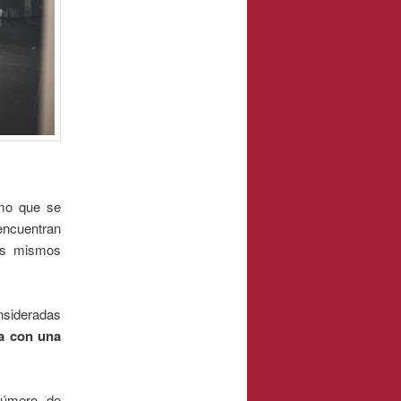
imo que se
 encuentran
los mismos
nsideradas
a con una
número de