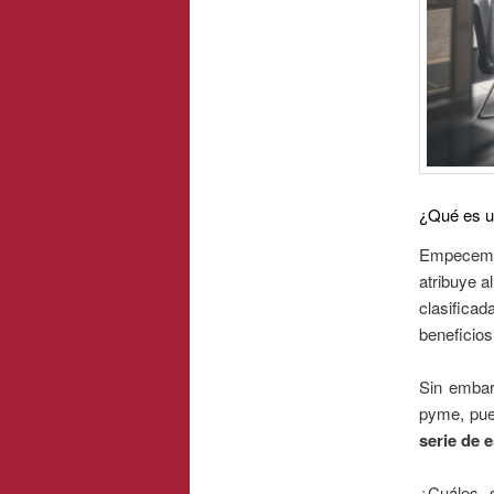
¿Qué es 
Empecemos
atribuye a
clasifica
beneficio
Sin embar
pyme, pue
serie de 
¿Cuáles 