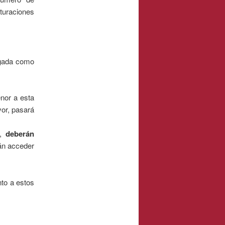
turaciones
ogada como
enor a esta
or, pasará
s,
deberán
rán acceder
nto a estos