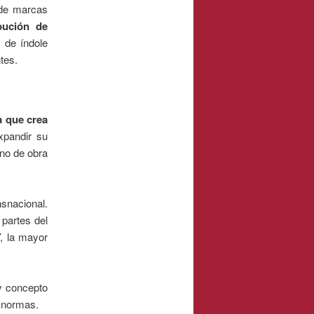
 de marcas
bución
de
 de índole
tes.
a que crea
expandir su
no de obra
snacional.
 partes del
Y, la mayor
y concepto
s normas.