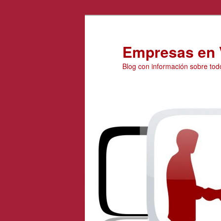
Ir
al
contenido
Empresas en 
principal
Blog con información sobre tod