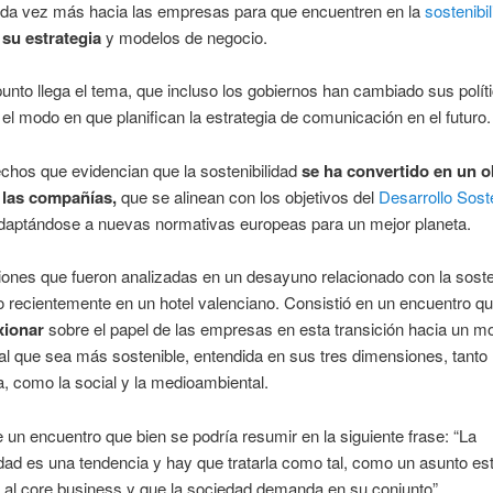
ada vez más hacia las empresas para que encuentren en la
sostenibi
 su estrategia
y modelos de negocio.
punto llega el tema, que incluso los gobiernos han cambiado sus políti
l modo en que planifican la estrategia de comunicación en el futuro.
chos que evidencian que la sostenibilidad
se ha convertido en un o
a las compañías,
que se alinean con los objetivos del
Desarrollo Sost
adaptándose a nuevas normativas europeas para un mejor planeta.
ones que fueron analizadas en un desayuno relacionado con la soste
 recientemente en un hotel valenciano. Consistió en un encuentro qu
xionar
sobre el papel de las empresas en esta transición hacia un m
l que sea más sostenible, entendida en sus tres dimensiones, tanto 
 como la social y la medioambiental.
e un encuentro que bien se podría resumir en la siguiente frase: “La
idad es una tendencia y hay que tratarla como tal, como un asunto es
 al core business y que la sociedad demanda en su conjunto”.