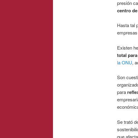
presión c
centro de
Hasta tal 
empresas e
Existen he
total par
la ONU
, 
Son cuesti
organizado
para
refle
empresaria
económica,
Se trató d
sostenibil
que afecta