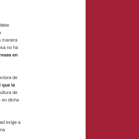
 debe
a
ta manera
esa no ha
resas en
ectora de
l
que la
ultura de
s en dicha
dad exige a
una