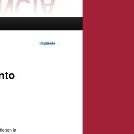
Siguiente
→
nto
tienen la