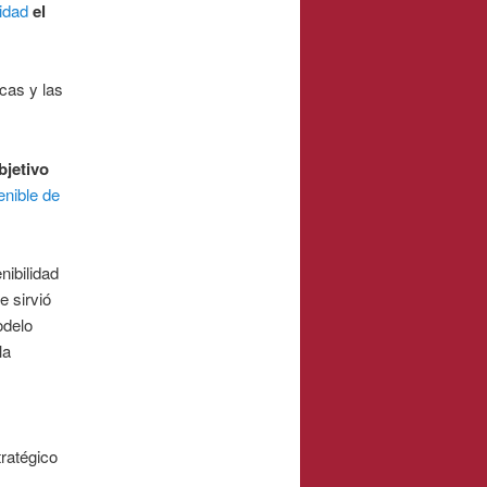
lidad
el
cas y las
bjetivo
enible de
nibilidad
e sirvió
odelo
la
tratégico