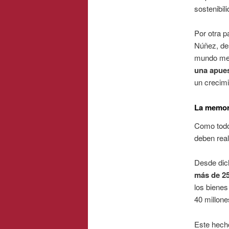
sostenibili
Por otra p
Núñez, des
mundo mejo
una apues
un crecim
La memori
Como todo
deben rea
Desde dich
más de 25
los bienes
40 millone
Este hech