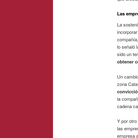
Las empr
La sosteni
incorpora
compañía,
lo señaló 
sido un te
obtener ce
Un cambio 
zona Catal
convicció
la compañí
cadena ca
Y por otro
las empres
empresa as