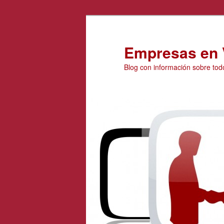
Ir
al
contenido
Empresas en 
principal
Blog con información sobre tod