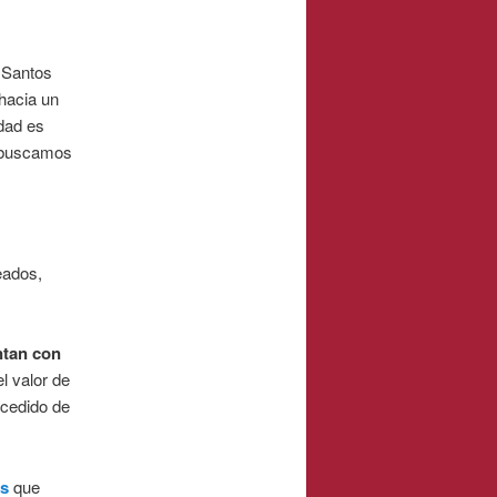
, Santos
hacia un
dad es
e buscamos
eados,
ntan con
l valor de
xcedido de
s
que