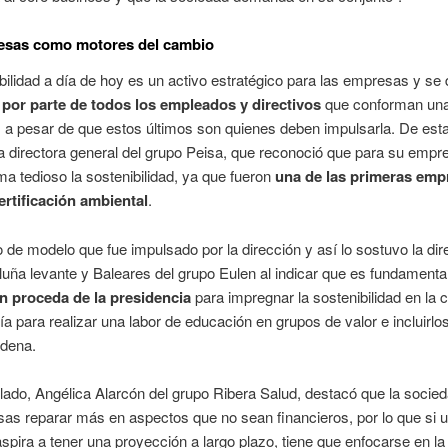
esas como motores del cambio
bilidad a día de hoy es un activo estratégico para las empresas y se
r
por parte de todos los empleados y directivos
que conforman un
 a pesar de que estos últimos son quienes deben impulsarla. De es
la directora general del grupo Peisa, que reconoció que para su empr
ma tedioso la sostenibilidad, ya que fueron
una de las primeras emp
rtificació
n ambiental
.
de modelo que fue impulsado por la dirección y así lo sostuvo la dir
uña levante y Baleares del grupo Eulen al indicar que es fundamenta
n proceda de la presidencia
para impregnar la sostenibilidad en la c
a para realizar una labor de educación en grupos de valor e incluirlo
dena.
 lado, Angélica Alarcón del grupo Ribera Salud, destacó que la socie
as reparar más en aspectos que no sean financieros, por lo que si 
pira a tener una proyección a largo plazo, tiene que enfocarse en la