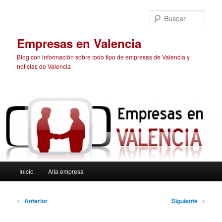
Ir
al
Busc
contenido
principal
Empresas en Valencia
Blog con información sobre todo tipo de empresas de Valencia y
noticias de Valencia
Menú
Inicio
Alta empresa
principal
Navegación
←
Anterior
Siguiente
→
de
entradas