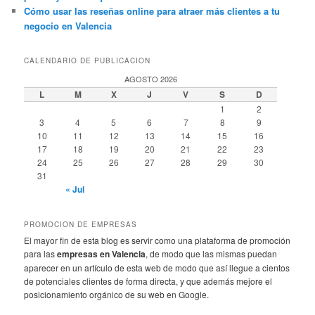
Cómo usar las reseñas online para atraer más clientes a tu
negocio en Valencia
CALENDARIO DE PUBLICACION
AGOSTO 2026
L
M
X
J
V
S
D
1
2
3
4
5
6
7
8
9
10
11
12
13
14
15
16
17
18
19
20
21
22
23
24
25
26
27
28
29
30
31
« Jul
PROMOCION DE EMPRESAS
El mayor fin de esta blog es servir como una plataforma de promoción
para las
empresas en Valencia
, de modo que las mismas puedan
aparecer en un artículo de esta web de modo que así llegue a cientos
de potenciales clientes de forma directa, y que además mejore el
posicionamiento orgánico de su web en Google.