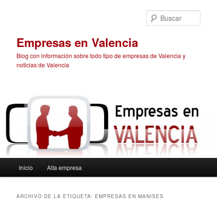
Ir
Ir
al
al
Busc
contenido
contenido
principal
secundario
Empresas en Valencia
Blog con información sobre todo tipo de empresas de Valencia y
noticias de Valencia
Menú
Inicio
Alta empresa
principal
ARCHIVO DE LA ETIQUETA:
EMPRESAS EN MANISES