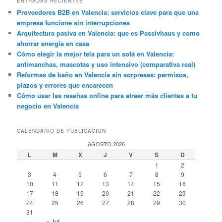
ENTRADAS RECIENTES
Proveedores B2B en Valencia: servicios clave para que una
empresa funcione sin interrupciones
Arquitectura pasiva en Valencia: que es Passivhaus y como
ahorrar energia en casa
Cómo elegir la mejor tela para un sofá en Valencia:
antimanchas, mascotas y uso intensivo (comparativa real)
Reformas de baño en Valencia sin sorpresas: permisos,
plazos y errores que encarecen
Cómo usar las reseñas online para atraer más clientes a tu
negocio en Valencia
CALENDARIO DE PUBLICACION
AGOSTO 2026
L
M
X
J
V
S
D
1
2
3
4
5
6
7
8
9
10
11
12
13
14
15
16
17
18
19
20
21
22
23
24
25
26
27
28
29
30
31
« Jul