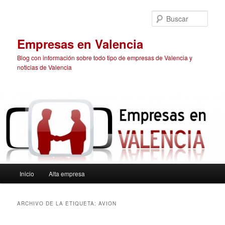
Ir
Ir
al
al
Busc
contenido
contenido
principal
secundario
Empresas en Valencia
Blog con información sobre todo tipo de empresas de Valencia y
noticias de Valencia
Menú
Inicio
Alta empresa
principal
ARCHIVO DE LA ETIQUETA:
AVION