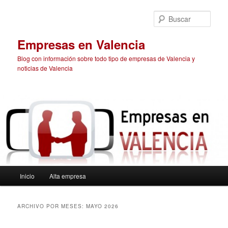
Ir
Ir
al
al
Busc
contenido
contenido
principal
secundario
Empresas en Valencia
Blog con información sobre todo tipo de empresas de Valencia y
noticias de Valencia
Menú
Inicio
Alta empresa
principal
ARCHIVO POR MESES:
MAYO 2026