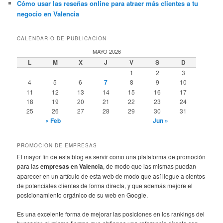
Cómo usar las reseñas online para atraer más clientes a tu
negocio en Valencia
CALENDARIO DE PUBLICACION
MAYO 2026
L
M
X
J
V
S
D
1
2
3
4
5
6
7
8
9
10
11
12
13
14
15
16
17
18
19
20
21
22
23
24
25
26
27
28
29
30
31
« Feb
Jun »
PROMOCION DE EMPRESAS
El mayor fin de esta blog es servir como una plataforma de promoción
para las
empresas en Valencia
, de modo que las mismas puedan
aparecer en un artículo de esta web de modo que así llegue a cientos
de potenciales clientes de forma directa, y que además mejore el
posicionamiento orgánico de su web en Google.
Es una excelente forma de mejorar las posiciones en los rankings del