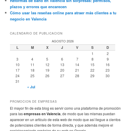
Reformas de baño en Valencia sin sorpresas: permisos,
plazos y errores que encarecen
Cómo usar las reseñas online para atraer más clientes a tu
negocio en Valencia
CALENDARIO DE PUBLICACION
AGOSTO 2026
L
M
X
J
V
S
D
1
2
3
4
5
6
7
8
9
10
11
12
13
14
15
16
17
18
19
20
21
22
23
24
25
26
27
28
29
30
31
« Jul
PROMOCION DE EMPRESAS
El mayor fin de esta blog es servir como una plataforma de promoción
para las
empresas en Valencia
, de modo que las mismas puedan
aparecer en un artículo de esta web de modo que así llegue a cientos
de potenciales clientes de forma directa, y que además mejore el
posicionamiento orgánico de su web en Google.