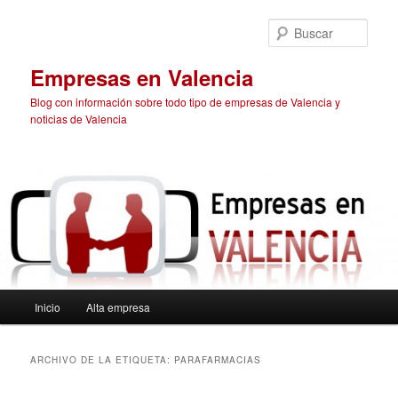
Ir
Ir
al
al
Busc
contenido
contenido
principal
secundario
Empresas en Valencia
Blog con información sobre todo tipo de empresas de Valencia y
noticias de Valencia
Menú
Inicio
Alta empresa
principal
ARCHIVO DE LA ETIQUETA:
PARAFARMACIAS