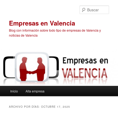
Ir
Ir
al
al
Busc
contenido
contenido
principal
secundario
Empresas en Valencia
Blog con información sobre todo tipo de empresas de Valencia y
noticias de Valencia
Menú
Inicio
Alta empresa
principal
ARCHIVO POR DÍAS:
OCTUBRE 17, 2025