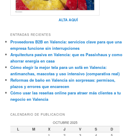
ALTA AQUÍ
ENTRADAS RECIENTES
Proveedores B2B en Valencia: servicios clave para que una
empresa funcione sin interrupciones
Arquitectura pasiva en Valencia: que es Passivhaus y como
ahorrar energia en casa
Cómo elegir la mejor tela para un sofá en Valencia:
antimanchas, mascotas y uso intensivo (comparativa real)
Reformas de baño en Valencia sin sorpresas: permisos,
plazos y errores que encarecen
Cómo usar las reseñas online para atraer más clientes a tu
negocio en Valencia
CALENDARIO DE PUBLICACION
OCTUBRE 2025
L
M
X
J
V
S
D
1
2
3
4
5