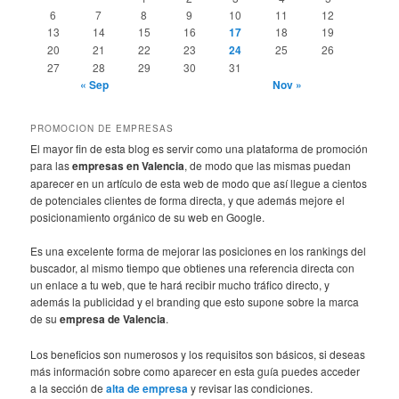
6
7
8
9
10
11
12
13
14
15
16
17
18
19
20
21
22
23
24
25
26
27
28
29
30
31
« Sep
Nov »
PROMOCION DE EMPRESAS
El mayor fin de esta blog es servir como una plataforma de promoción
para las
empresas en Valencia
, de modo que las mismas puedan
aparecer en un artículo de esta web de modo que así llegue a cientos
de potenciales clientes de forma directa, y que además mejore el
posicionamiento orgánico de su web en Google.
Es una excelente forma de mejorar las posiciones en los rankings del
buscador, al mismo tiempo que obtienes una referencia directa con
un enlace a tu web, que te hará recibir mucho tráfico directo, y
además la publicidad y el branding que esto supone sobre la marca
de su
empresa de Valencia
.
Los beneficios son numerosos y los requisitos son básicos, si deseas
más información sobre como aparecer en esta guía puedes acceder
a la sección de
alta de empresa
y revisar las condiciones.