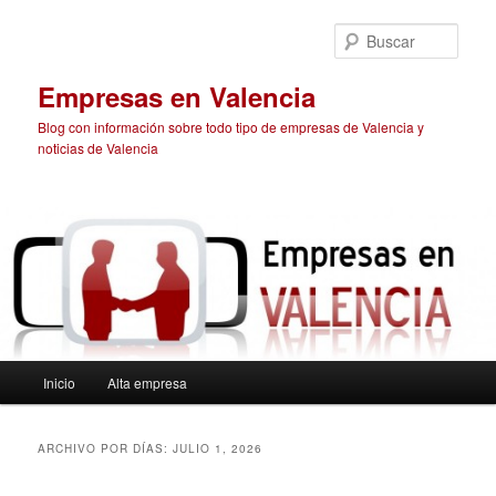
Ir
Ir
al
al
Busc
contenido
contenido
principal
secundario
Empresas en Valencia
Blog con información sobre todo tipo de empresas de Valencia y
noticias de Valencia
Menú
Inicio
Alta empresa
principal
ARCHIVO POR DÍAS:
JULIO 1, 2026