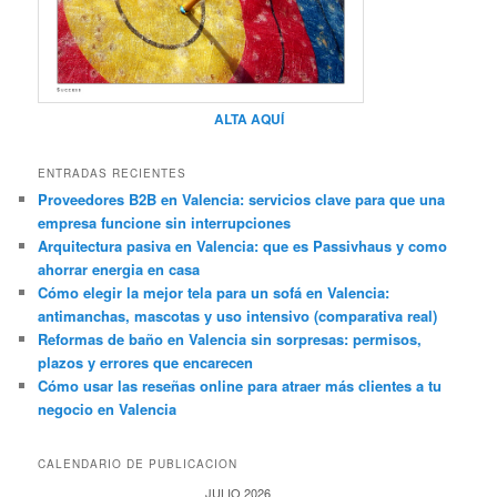
ALTA AQUÍ
ENTRADAS RECIENTES
Proveedores B2B en Valencia: servicios clave para que una
empresa funcione sin interrupciones
Arquitectura pasiva en Valencia: que es Passivhaus y como
ahorrar energia en casa
Cómo elegir la mejor tela para un sofá en Valencia:
antimanchas, mascotas y uso intensivo (comparativa real)
Reformas de baño en Valencia sin sorpresas: permisos,
plazos y errores que encarecen
Cómo usar las reseñas online para atraer más clientes a tu
negocio en Valencia
CALENDARIO DE PUBLICACION
JULIO 2026