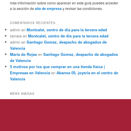
más información sobre como aparecer en esta guía puedes acceder
a la sección de
alta de empresa
y revisar las condiciones.
COMENTARIOS RECIENTES
admin
en
Montcalet, centro de día para la tercera edad
tamara
en
Montcalet, centro de día para la tercera edad
admin
en
Santiago Gomez, despacho de abogados de
Valencia
Maria de Rojas
en
Santiago Gomez, despacho de abogados
de Valencia
5 motivos por los que comprar en una tienda fisica |
Empresas en Valencia
en
Abanna 05, joyeria en el centro de
Valencia
WEBS AMIGAS
Funciona gracias a WordPress