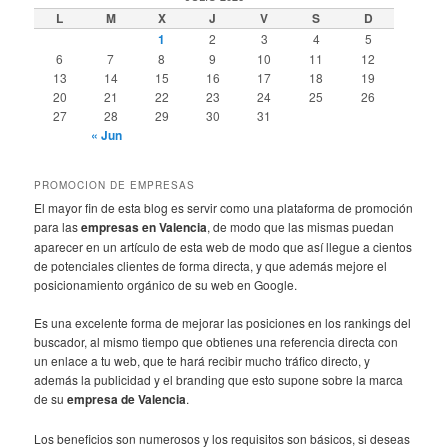
L
M
X
J
V
S
D
1
2
3
4
5
6
7
8
9
10
11
12
13
14
15
16
17
18
19
20
21
22
23
24
25
26
27
28
29
30
31
« Jun
PROMOCION DE EMPRESAS
El mayor fin de esta blog es servir como una plataforma de promoción
para las
empresas en Valencia
, de modo que las mismas puedan
aparecer en un artículo de esta web de modo que así llegue a cientos
de potenciales clientes de forma directa, y que además mejore el
posicionamiento orgánico de su web en Google.
Es una excelente forma de mejorar las posiciones en los rankings del
buscador, al mismo tiempo que obtienes una referencia directa con
un enlace a tu web, que te hará recibir mucho tráfico directo, y
además la publicidad y el branding que esto supone sobre la marca
de su
empresa de Valencia
.
Los beneficios son numerosos y los requisitos son básicos, si deseas