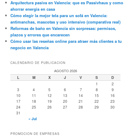
Arquitectura pasiva en Valencia: que es Passivhaus y como
ahorrar energia en casa
Cómo elegir la mejor tela para un sofá en Valencia:
antimanchas, mascotas y uso intensivo (comparativa real)
Reformas de baño en Valencia sin sorpresas: permisos,
plazos y errores que encarecen
Cómo usar las reseñas online para atraer más clientes a tu
negocio en Valencia
CALENDARIO DE PUBLICACION
AGOSTO 2026
L
M
X
J
V
S
D
1
2
3
4
5
6
7
8
9
10
11
12
13
14
15
16
17
18
19
20
21
22
23
24
25
26
27
28
29
30
31
« Jul
PROMOCION DE EMPRESAS