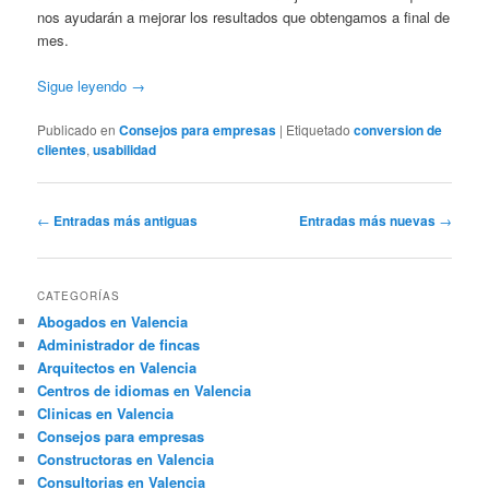
nos ayudarán a mejorar los resultados que obtengamos a final de
mes.
Sigue leyendo
→
Publicado en
Consejos para empresas
|
Etiquetado
conversion de
clientes
,
usabilidad
Navegación
←
Entradas más antiguas
Entradas más nuevas
→
de
entradas
CATEGORÍAS
Abogados en Valencia
Administrador de fincas
Arquitectos en Valencia
Centros de idiomas en Valencia
Clinicas en Valencia
Consejos para empresas
Constructoras en Valencia
Consultorias en Valencia