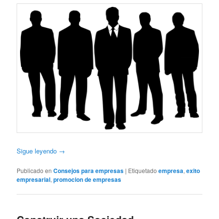
Sigue leyendo
→
Publicado en
Consejos para empresas
|
Etiquetado
empresa
,
exito
empresarial
,
promocion de empresas