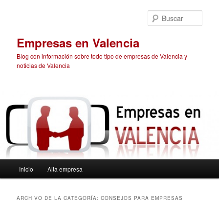
Ir
Ir
al
al
Busc
contenido
contenido
principal
secundario
Empresas en Valencia
Blog con información sobre todo tipo de empresas de Valencia y
noticias de Valencia
Menú
Inicio
Alta empresa
principal
ARCHIVO DE LA CATEGORÍA:
CONSEJOS PARA EMPRESAS