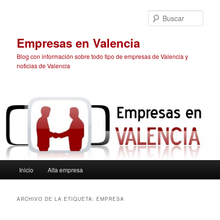
Ir
Ir
al
al
Busc
contenido
contenido
principal
secundario
Empresas en Valencia
Blog con información sobre todo tipo de empresas de Valencia y
noticias de Valencia
Menú
Inicio
Alta empresa
principal
ARCHIVO DE LA ETIQUETA:
EMPRESA