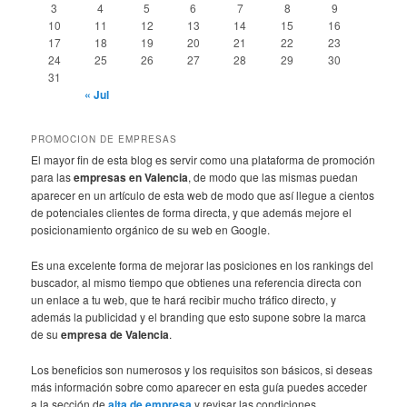
3
4
5
6
7
8
9
10
11
12
13
14
15
16
17
18
19
20
21
22
23
24
25
26
27
28
29
30
31
« Jul
PROMOCION DE EMPRESAS
El mayor fin de esta blog es servir como una plataforma de promoción
para las
empresas en Valencia
, de modo que las mismas puedan
aparecer en un artículo de esta web de modo que así llegue a cientos
de potenciales clientes de forma directa, y que además mejore el
posicionamiento orgánico de su web en Google.
Es una excelente forma de mejorar las posiciones en los rankings del
buscador, al mismo tiempo que obtienes una referencia directa con
un enlace a tu web, que te hará recibir mucho tráfico directo, y
además la publicidad y el branding que esto supone sobre la marca
de su
empresa de Valencia
.
Los beneficios son numerosos y los requisitos son básicos, si deseas
más información sobre como aparecer en esta guía puedes acceder
a la sección de
alta de empresa
y revisar las condiciones.