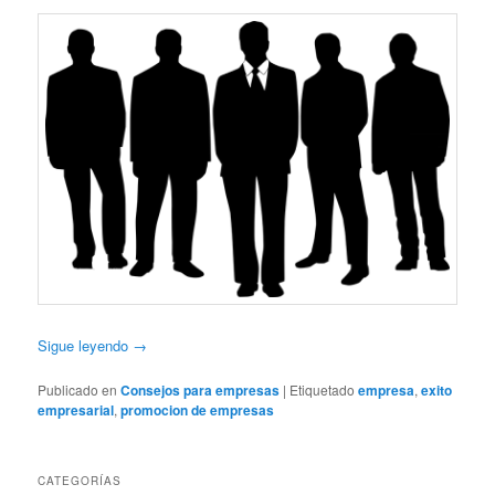
Sigue leyendo
→
Publicado en
Consejos para empresas
|
Etiquetado
empresa
,
exito
empresarial
,
promocion de empresas
CATEGORÍAS