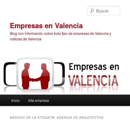
Ir
Ir
al
al
Busc
contenido
contenido
principal
secundario
Empresas en Valencia
Blog con información sobre todo tipo de empresas de Valencia y
noticias de Valencia
Menú
Inicio
Alta empresa
principal
ARCHIVO DE LA ETIQUETA:
AGENCIA DE ARQUITECTOS