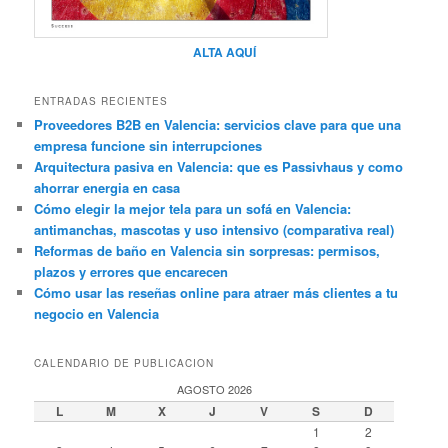
ALTA AQUÍ
ENTRADAS RECIENTES
Proveedores B2B en Valencia: servicios clave para que una
empresa funcione sin interrupciones
Arquitectura pasiva en Valencia: que es Passivhaus y como
ahorrar energia en casa
Cómo elegir la mejor tela para un sofá en Valencia:
antimanchas, mascotas y uso intensivo (comparativa real)
Reformas de baño en Valencia sin sorpresas: permisos,
plazos y errores que encarecen
Cómo usar las reseñas online para atraer más clientes a tu
negocio en Valencia
CALENDARIO DE PUBLICACION
AGOSTO 2026
L
M
X
J
V
S
D
1
2