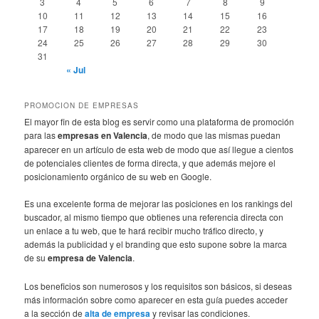
3
4
5
6
7
8
9
10
11
12
13
14
15
16
17
18
19
20
21
22
23
24
25
26
27
28
29
30
31
« Jul
PROMOCION DE EMPRESAS
El mayor fin de esta blog es servir como una plataforma de promoción
para las
empresas en Valencia
, de modo que las mismas puedan
aparecer en un artículo de esta web de modo que así llegue a cientos
de potenciales clientes de forma directa, y que además mejore el
posicionamiento orgánico de su web en Google.
Es una excelente forma de mejorar las posiciones en los rankings del
buscador, al mismo tiempo que obtienes una referencia directa con
un enlace a tu web, que te hará recibir mucho tráfico directo, y
además la publicidad y el branding que esto supone sobre la marca
de su
empresa de Valencia
.
Los beneficios son numerosos y los requisitos son básicos, si deseas
más información sobre como aparecer en esta guía puedes acceder
a la sección de
alta de empresa
y revisar las condiciones.