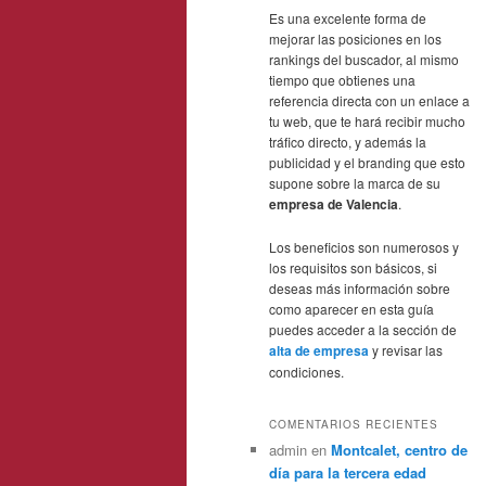
Es una excelente forma de
mejorar las posiciones en los
rankings del buscador, al mismo
tiempo que obtienes una
referencia directa con un enlace a
tu web, que te hará recibir mucho
tráfico directo, y además la
publicidad y el branding que esto
supone sobre la marca de su
empresa de Valencia
.
Los beneficios son numerosos y
los requisitos son básicos, si
deseas más información sobre
como aparecer en esta guía
puedes acceder a la sección de
alta de empresa
y revisar las
condiciones.
COMENTARIOS RECIENTES
admin
en
Montcalet, centro de
día para la tercera edad