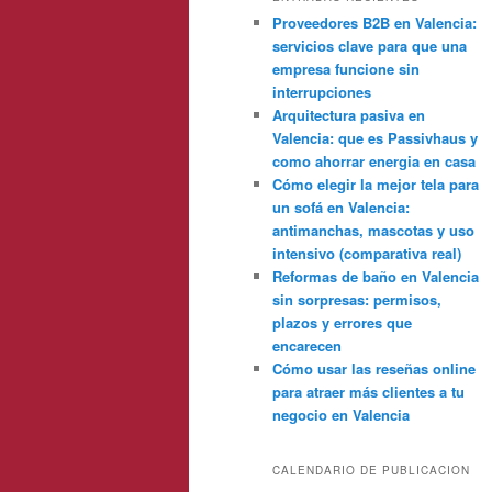
Proveedores B2B en Valencia:
servicios clave para que una
empresa funcione sin
interrupciones
Arquitectura pasiva en
Valencia: que es Passivhaus y
como ahorrar energia en casa
Cómo elegir la mejor tela para
un sofá en Valencia:
antimanchas, mascotas y uso
intensivo (comparativa real)
Reformas de baño en Valencia
sin sorpresas: permisos,
plazos y errores que
encarecen
Cómo usar las reseñas online
para atraer más clientes a tu
negocio en Valencia
CALENDARIO DE PUBLICACION