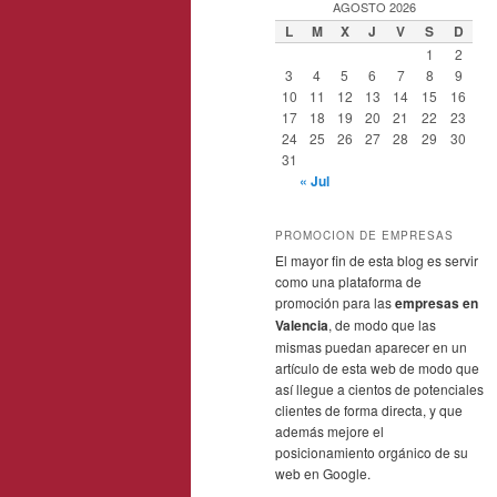
AGOSTO 2026
L
M
X
J
V
S
D
1
2
3
4
5
6
7
8
9
10
11
12
13
14
15
16
17
18
19
20
21
22
23
24
25
26
27
28
29
30
31
« Jul
PROMOCION DE EMPRESAS
El mayor fin de esta blog es servir
como una plataforma de
promoción para las
empresas en
Valencia
, de modo que las
mismas puedan aparecer en un
artículo de esta web de modo que
así llegue a cientos de potenciales
clientes de forma directa, y que
además mejore el
posicionamiento orgánico de su
web en Google.