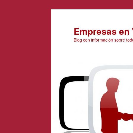
Ir
Ir
al
al
contenido
contenido
Empresas en 
principal
secundario
Blog con información sobre tod