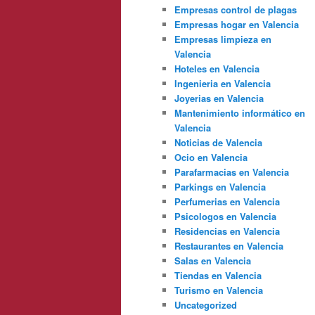
Empresas control de plagas
Empresas hogar en Valencia
Empresas limpieza en
Valencia
Hoteles en Valencia
Ingenieria en Valencia
Joyerias en Valencia
Mantenimiento informático en
Valencia
Noticias de Valencia
Ocio en Valencia
Parafarmacias en Valencia
Parkings en Valencia
Perfumerias en Valencia
Psicologos en Valencia
Residencias en Valencia
Restaurantes en Valencia
Salas en Valencia
Tiendas en Valencia
Turismo en Valencia
Uncategorized