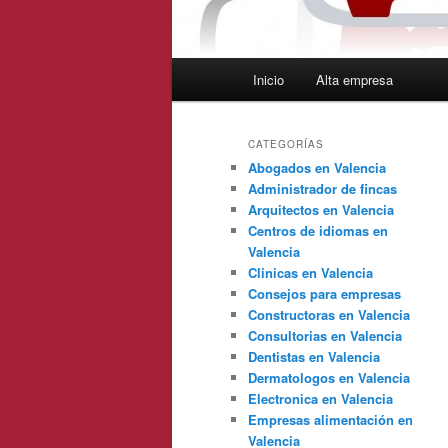
Menú
Inicio
Alta empresa
principal
CATEGORÍAS
Abogados en Valencia
Administrador de fincas
Arquitectos en Valencia
Centros de idiomas en
Valencia
Clinicas en Valencia
Consejos para empresas
Constructoras en Valencia
Consultorias en Valencia
Dentistas en Valencia
Dermatologos en Valencia
Electronica en Valencia
Empresas alimentación en
Valencia