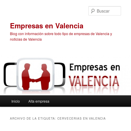
Ir
Ir
al
al
Busc
contenido
contenido
principal
secundario
Empresas en Valencia
Blog con información sobre todo tipo de empresas de Valencia y
noticias de Valencia
Menú
Inicio
Alta empresa
principal
ARCHIVO DE LA ETIQUETA:
CERVECERIAS EN VALENCIA