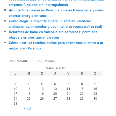
empresa funcione sin interrupciones
Arquitectura pasiva en Valencia: que es Passivhaus y como
ahorrar energia en casa
Cómo elegir la mejor tela para un sofá en Valencia:
antimanchas, mascotas y uso intensivo (comparativa real)
Reformas de baño en Valencia sin sorpresas: permisos,
plazos y errores que encarecen
Cómo usar las reseñas online para atraer más clientes a tu
negocio en Valencia
CALENDARIO DE PUBLICACION
AGOSTO 2026
L
M
X
J
V
S
D
1
2
3
4
5
6
7
8
9
10
11
12
13
14
15
16
17
18
19
20
21
22
23
24
25
26
27
28
29
30
31
« Jul