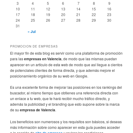
3
4
5
6
7
8
9
10
11
12
13
14
15
16
17
18
19
20
21
22
23
24
25
26
27
28
29
30
31
« Jul
PROMOCION DE EMPRESAS
El mayor fin de esta blog es servir como una plataforma de promoción
para las
empresas en Valencia
, de modo que las mismas puedan
aparecer en un artículo de esta web de modo que así llegue a cientos
de potenciales clientes de forma directa, y que además mejore el
posicionamiento orgánico de su web en Google.
Es una excelente forma de mejorar las posiciones en los rankings del
buscador, al mismo tiempo que obtienes una referencia directa con
un enlace a tu web, que te hará recibir mucho tráfico directo, y
además la publicidad y el branding que esto supone sobre la marca
de su
empresa de Valencia
.
Los beneficios son numerosos y los requisitos son básicos, si deseas
más información sobre como aparecer en esta guía puedes acceder
a la sección de
alta de empresa
y revisar las condiciones.