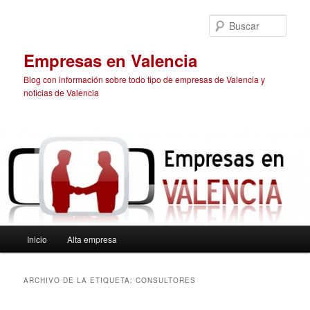
Ir
Ir
al
al
Busc
contenido
contenido
principal
secundario
Empresas en Valencia
Blog con información sobre todo tipo de empresas de Valencia y
noticias de Valencia
Menú
Inicio
Alta empresa
principal
ARCHIVO DE LA ETIQUETA:
CONSULTORES