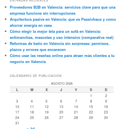
ENTRADAS RECIENTES
Proveedores B2B en Valencia: servicios clave para que una
empresa funcione sin interrupciones
Arquitectura pasiva en Valencia: que es Passivhaus y como
ahorrar energia en casa
Cómo elegir la mejor tela para un sofá en Valencia:
antimanchas, mascotas y uso intensivo (comparativa real)
Reformas de baño en Valencia sin sorpresas: permisos,
plazos y errores que encarecen
Cómo usar las reseñas online para atraer más clientes a tu
negocio en Valencia
CALENDARIO DE PUBLICACION
AGOSTO 2026
L
M
X
J
V
S
D
1
2
3
4
5
6
7
8
9
10
11
12
13
14
15
16
17
18
19
20
21
22
23
24
25
26
27
28
29
30
31
« Jul