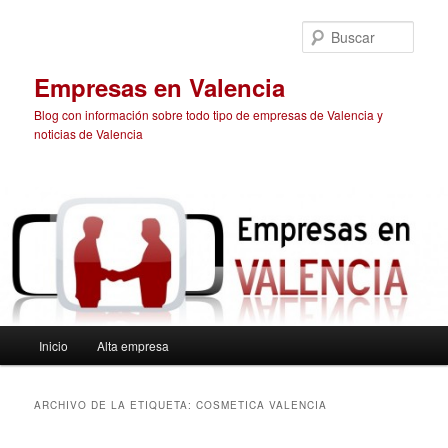
Ir
Ir
al
al
Busc
contenido
contenido
principal
secundario
Empresas en Valencia
Blog con información sobre todo tipo de empresas de Valencia y
noticias de Valencia
Menú
Inicio
Alta empresa
principal
ARCHIVO DE LA ETIQUETA:
COSMETICA VALENCIA