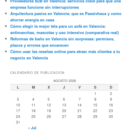
Proveedores B2B en Valencia: servicios clave para que una
empresa funcione sin interrupciones
Arquitectura pasiva en Valencia: que es Passivhaus y como
ahorrar energia en casa
Cómo elegir la mejor tela para un sofá en Valencia:
antimanchas, mascotas y uso intensivo (comparativa real)
Reformas de baño en Valencia sin sorpresas: permisos,
plazos y errores que encarecen
Cómo usar las reseñas online para atraer más clientes a tu
negocio en Valencia
CALENDARIO DE PUBLICACION
AGOSTO 2026
L
M
X
J
V
S
D
1
2
3
4
5
6
7
8
9
10
11
12
13
14
15
16
17
18
19
20
21
22
23
24
25
26
27
28
29
30
31
« Jul