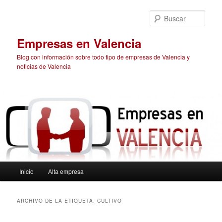
Ir
Ir
al
al
Busc
contenido
contenido
principal
secundario
Empresas en Valencia
Blog con información sobre todo tipo de empresas de Valencia y
noticias de Valencia
Menú
Inicio
Alta empresa
principal
ARCHIVO DE LA ETIQUETA:
CULTIVO