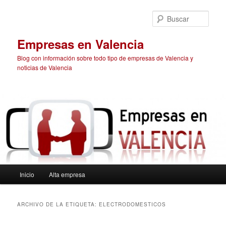
Ir
Ir
al
al
Busc
contenido
contenido
principal
secundario
Empresas en Valencia
Blog con información sobre todo tipo de empresas de Valencia y
noticias de Valencia
Menú
Inicio
Alta empresa
principal
ARCHIVO DE LA ETIQUETA:
ELECTRODOMESTICOS