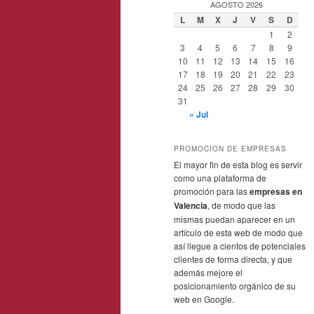
AGOSTO 2026
L
M
X
J
V
S
D
1
2
3
4
5
6
7
8
9
10
11
12
13
14
15
16
17
18
19
20
21
22
23
24
25
26
27
28
29
30
31
« Jul
PROMOCION DE EMPRESAS
El mayor fin de esta blog es servir
como una plataforma de
promoción para las
empresas en
Valencia
, de modo que las
mismas puedan aparecer en un
artículo de esta web de modo que
así llegue a cientos de potenciales
clientes de forma directa, y que
además mejore el
posicionamiento orgánico de su
web en Google.