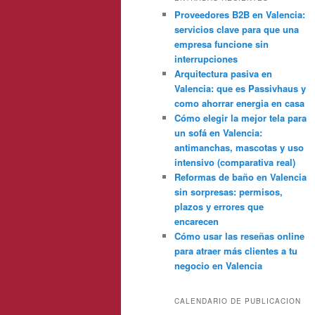
Proveedores B2B en Valencia:
servicios clave para que una
empresa funcione sin
interrupciones
Arquitectura pasiva en
Valencia: que es Passivhaus y
como ahorrar energia en casa
Cómo elegir la mejor tela para
un sofá en Valencia:
antimanchas, mascotas y uso
intensivo (comparativa real)
Reformas de baño en Valencia
sin sorpresas: permisos,
plazos y errores que
encarecen
Cómo usar las reseñas online
para atraer más clientes a tu
negocio en Valencia
CALENDARIO DE PUBLICACION