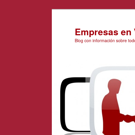
Ir
Ir
al
al
contenido
contenido
Empresas en 
principal
secundario
Blog con información sobre tod