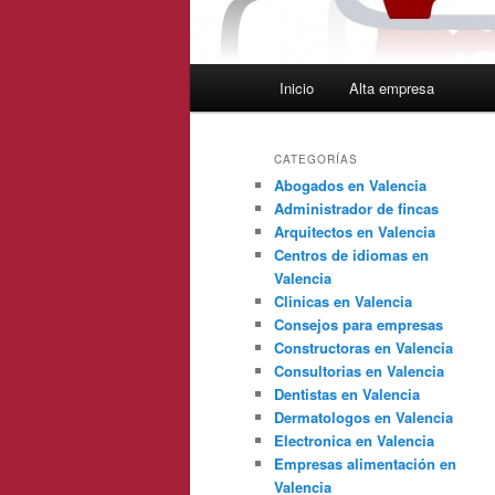
Menú
Inicio
Alta empresa
principal
CATEGORÍAS
Abogados en Valencia
Administrador de fincas
Arquitectos en Valencia
Centros de idiomas en
Valencia
Clinicas en Valencia
Consejos para empresas
Constructoras en Valencia
Consultorias en Valencia
Dentistas en Valencia
Dermatologos en Valencia
Electronica en Valencia
Empresas alimentación en
Valencia