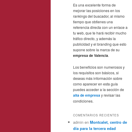
Es una excelente forma de
mejorar las posiciones en los
rankings del buscador, al mismo
tiempo que obtienes una
referencia directa con un enlace a
tu web, que te hará recibir mucho
tráfico directo, y además la
publicidad y el branding que esto
supone sobre la marca de su
empresa de Valencia
.
Los beneficios son numerosos y
los requisitos son básicos, si
deseas más información sobre
como aparecer en esta guía
puedes acceder a la sección de
alta de empresa
y revisar las
condiciones.
COMENTARIOS RECIENTES
admin
en
Montcalet, centro de
día para la tercera edad