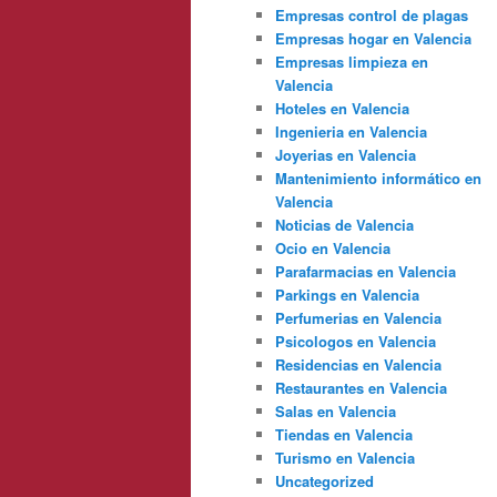
Empresas control de plagas
Empresas hogar en Valencia
Empresas limpieza en
Valencia
Hoteles en Valencia
Ingenieria en Valencia
Joyerias en Valencia
Mantenimiento informático en
Valencia
Noticias de Valencia
Ocio en Valencia
Parafarmacias en Valencia
Parkings en Valencia
Perfumerias en Valencia
Psicologos en Valencia
Residencias en Valencia
Restaurantes en Valencia
Salas en Valencia
Tiendas en Valencia
Turismo en Valencia
Uncategorized