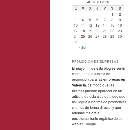
AGOSTO 2026
L
M
X
J
V
S
D
1
2
3
4
5
6
7
8
9
10
11
12
13
14
15
16
17
18
19
20
21
22
23
24
25
26
27
28
29
30
31
« Jul
PROMOCION DE EMPRESAS
El mayor fin de esta blog es servir
como una plataforma de
promoción para las
empresas en
Valencia
, de modo que las
mismas puedan aparecer en un
artículo de esta web de modo que
así llegue a cientos de potenciales
clientes de forma directa, y que
además mejore el
posicionamiento orgánico de su
web en Google.