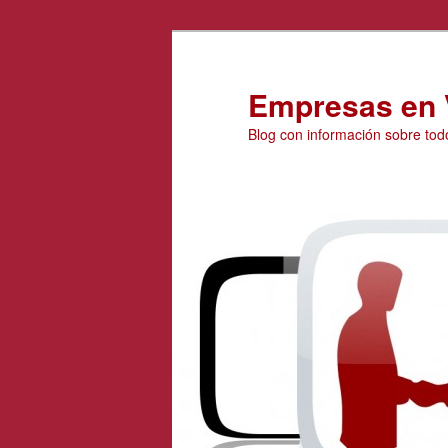
Ir
Ir
al
al
contenido
contenido
Empresas en 
principal
secundario
Blog con información sobre tod