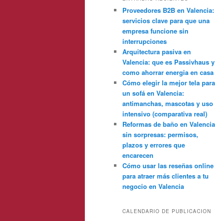
Proveedores B2B en Valencia:
servicios clave para que una
empresa funcione sin
interrupciones
Arquitectura pasiva en
Valencia: que es Passivhaus y
como ahorrar energia en casa
Cómo elegir la mejor tela para
un sofá en Valencia:
antimanchas, mascotas y uso
intensivo (comparativa real)
Reformas de baño en Valencia
sin sorpresas: permisos,
plazos y errores que
encarecen
Cómo usar las reseñas online
para atraer más clientes a tu
negocio en Valencia
CALENDARIO DE PUBLICACION