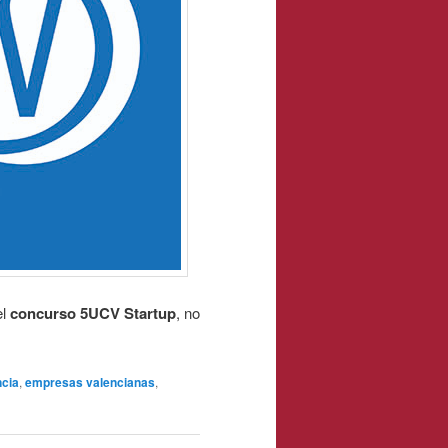
el
concurso 5UCV Startup
, no
cia
,
empresas valencianas
,