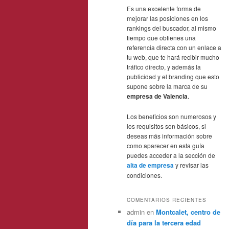
Es una excelente forma de
mejorar las posiciones en los
rankings del buscador, al mismo
tiempo que obtienes una
referencia directa con un enlace a
tu web, que te hará recibir mucho
tráfico directo, y además la
publicidad y el branding que esto
supone sobre la marca de su
empresa de Valencia
.
Los beneficios son numerosos y
los requisitos son básicos, si
deseas más información sobre
como aparecer en esta guía
puedes acceder a la sección de
alta de empresa
y revisar las
condiciones.
COMENTARIOS RECIENTES
admin
en
Montcalet, centro de
día para la tercera edad