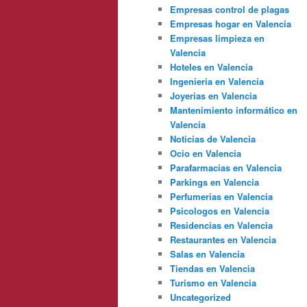
Empresas control de plagas
Empresas hogar en Valencia
Empresas limpieza en
Valencia
Hoteles en Valencia
Ingenieria en Valencia
Joyerias en Valencia
Mantenimiento informático en
Valencia
Noticias de Valencia
Ocio en Valencia
Parafarmacias en Valencia
Parkings en Valencia
Perfumerias en Valencia
Psicologos en Valencia
Residencias en Valencia
Restaurantes en Valencia
Salas en Valencia
Tiendas en Valencia
Turismo en Valencia
Uncategorized