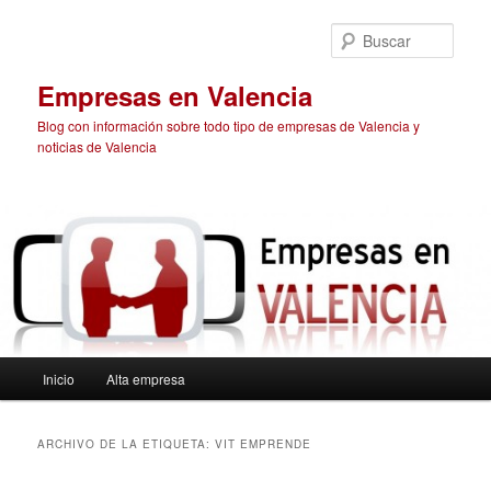
Ir
Ir
al
al
Busc
contenido
contenido
principal
secundario
Empresas en Valencia
Blog con información sobre todo tipo de empresas de Valencia y
noticias de Valencia
Menú
Inicio
Alta empresa
principal
ARCHIVO DE LA ETIQUETA:
VIT EMPRENDE