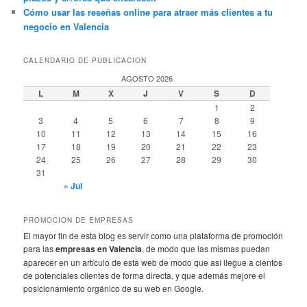
Cómo usar las reseñas online para atraer más clientes a tu
negocio en Valencia
CALENDARIO DE PUBLICACION
AGOSTO 2026
L
M
X
J
V
S
D
1
2
3
4
5
6
7
8
9
10
11
12
13
14
15
16
17
18
19
20
21
22
23
24
25
26
27
28
29
30
31
« Jul
PROMOCION DE EMPRESAS
El mayor fin de esta blog es servir como una plataforma de promoción
para las
empresas en Valencia
, de modo que las mismas puedan
aparecer en un artículo de esta web de modo que así llegue a cientos
de potenciales clientes de forma directa, y que además mejore el
posicionamiento orgánico de su web en Google.