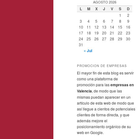
AGOSTO 2026
L
M
X
J
V
S
D
1
2
3
4
5
6
7
8
9
10
11
12
13
14
15
16
17
18
19
20
21
22
23
24
25
26
27
28
29
30
31
« Jul
PROMOCION DE EMPRESAS
El mayor fin de esta blog es servir
como una plataforma de
promoción para las
empresas en
Valencia
, de modo que las
mismas puedan aparecer en un
artículo de esta web de modo que
así llegue a cientos de potenciales
clientes de forma directa, y que
además mejore el
posicionamiento orgánico de su
web en Google.