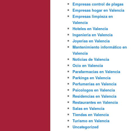
Empresas control de plagas
Empresas hogar en Valencia
Empresas limpieza en
Valencia
Hoteles en Valencia
Ingenieria en Valencia
Joyerias en Valencia
Mantenimiento informático en
Valencia
Noticias de Valencia
Ocio en Valencia
Parafarmacias en Valencia
Parkings en Valencia
Perfumerias en Valencia
Psicologos en Valencia
Residencias en Valencia
Restaurantes en Valencia
Salas en Valencia
Tiendas en Valencia
Turismo en Valencia
Uncategorized