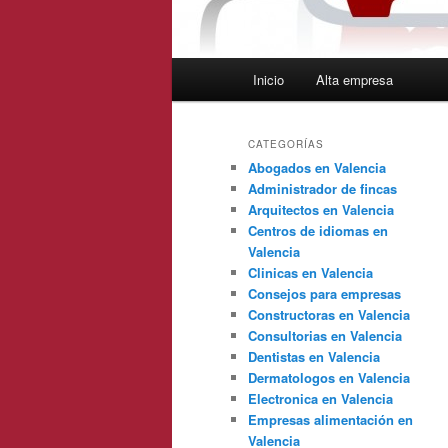
Menú
Inicio
Alta empresa
principal
CATEGORÍAS
Abogados en Valencia
Administrador de fincas
Arquitectos en Valencia
Centros de idiomas en
Valencia
Clinicas en Valencia
Consejos para empresas
Constructoras en Valencia
Consultorias en Valencia
Dentistas en Valencia
Dermatologos en Valencia
Electronica en Valencia
Empresas alimentación en
Valencia