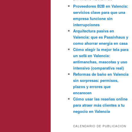
Proveedores B2B en Valencia:
servicios clave para que una
empresa funcione sin
interrupciones
Arquitectura pasiva en
Valencia: que es Passivhaus y
como ahorrar energia en casa
Cómo elegir la mejor tela para
un sofá en Valencia:
antimanchas, mascotas y uso
intensivo (comparativa real)
Reformas de baño en Valencia
sin sorpresas: permisos,
plazos y errores que
encarecen
Cómo usar las reseñas online
para atraer más clientes a tu
negocio en Valencia
CALENDARIO DE PUBLICACION