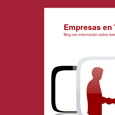
Ir
Ir
al
al
contenido
contenido
Empresas en 
principal
secundario
Blog con información sobre tod