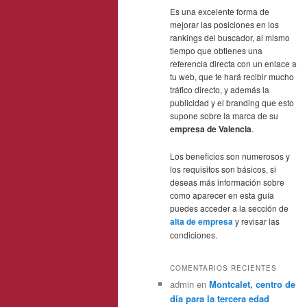
Es una excelente forma de
mejorar las posiciones en los
rankings del buscador, al mismo
tiempo que obtienes una
referencia directa con un enlace a
tu web, que te hará recibir mucho
tráfico directo, y además la
publicidad y el branding que esto
supone sobre la marca de su
empresa de Valencia
.
Los beneficios son numerosos y
los requisitos son básicos, si
deseas más información sobre
como aparecer en esta guía
puedes acceder a la sección de
alta de empresa
y revisar las
condiciones.
COMENTARIOS RECIENTES
admin
en
Montcalet, centro de
día para la tercera edad