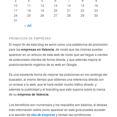
3
4
5
6
7
8
9
10
11
12
13
14
15
16
17
18
19
20
21
22
23
24
25
26
27
28
29
30
31
« Jul
PROMOCION DE EMPRESAS
El mayor fin de esta blog es servir como una plataforma de promoción
para las
empresas en Valencia
, de modo que las mismas puedan
aparecer en un artículo de esta web de modo que así llegue a cientos
de potenciales clientes de forma directa, y que además mejore el
posicionamiento orgánico de su web en Google.
Es una excelente forma de mejorar las posiciones en los rankings del
buscador, al mismo tiempo que obtienes una referencia directa con
un enlace a tu web, que te hará recibir mucho tráfico directo, y
además la publicidad y el branding que esto supone sobre la marca
de su
empresa de Valencia
.
Los beneficios son numerosos y los requisitos son básicos, si deseas
más información sobre como aparecer en esta guía puedes acceder
a la sección de
alta de empresa
y revisar las condiciones.