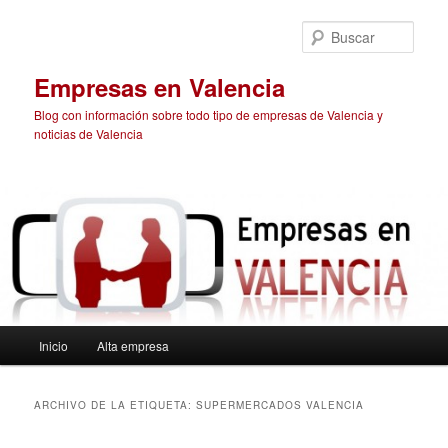
Ir
Ir
al
al
Busc
contenido
contenido
principal
secundario
Empresas en Valencia
Blog con información sobre todo tipo de empresas de Valencia y
noticias de Valencia
Menú
Inicio
Alta empresa
principal
ARCHIVO DE LA ETIQUETA:
SUPERMERCADOS VALENCIA