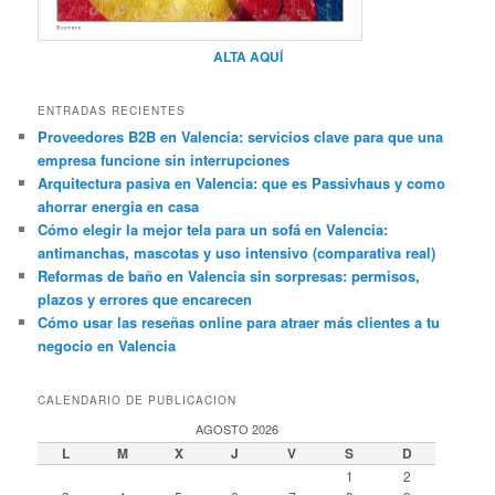
ALTA AQUÍ
ENTRADAS RECIENTES
Proveedores B2B en Valencia: servicios clave para que una
empresa funcione sin interrupciones
Arquitectura pasiva en Valencia: que es Passivhaus y como
ahorrar energia en casa
Cómo elegir la mejor tela para un sofá en Valencia:
antimanchas, mascotas y uso intensivo (comparativa real)
Reformas de baño en Valencia sin sorpresas: permisos,
plazos y errores que encarecen
Cómo usar las reseñas online para atraer más clientes a tu
negocio en Valencia
CALENDARIO DE PUBLICACION
AGOSTO 2026
L
M
X
J
V
S
D
1
2