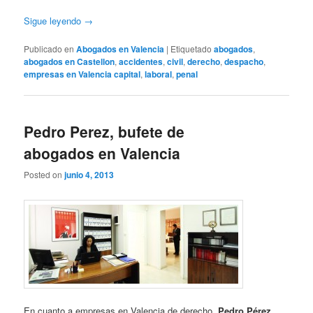
Sigue leyendo
→
Publicado en
Abogados en Valencia
|
Etiquetado
abogados
,
abogados en Castellon
,
accidentes
,
civil
,
derecho
,
despacho
,
empresas en Valencia capital
,
laboral
,
penal
Pedro Perez, bufete de
abogados en Valencia
Posted on
junio 4, 2013
En cuanto a empresas en Valencia de derecho,
Pedro Pérez