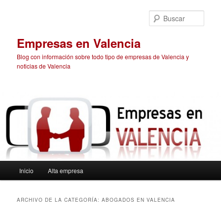
Ir
Ir
al
al
Busc
contenido
contenido
principal
secundario
Empresas en Valencia
Blog con información sobre todo tipo de empresas de Valencia y
noticias de Valencia
Menú
Inicio
Alta empresa
principal
ARCHIVO DE LA CATEGORÍA:
ABOGADOS EN VALENCIA