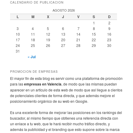
CALENDARIO DE PUBLICACION
AGOSTO 2026
L
M
X
J
V
S
D
1
2
3
4
5
6
7
8
9
10
11
12
13
14
15
16
17
18
19
20
21
22
23
24
25
26
27
28
29
30
31
« Jul
PROMOCION DE EMPRESAS
El mayor fin de esta blog es servir como una plataforma de promoción
para las
empresas en Valencia
, de modo que las mismas puedan
aparecer en un artículo de esta web de modo que así llegue a cientos
de potenciales clientes de forma directa, y que además mejore el
posicionamiento orgánico de su web en Google.
Es una excelente forma de mejorar las posiciones en los rankings del
buscador, al mismo tiempo que obtienes una referencia directa con
un enlace a tu web, que te hará recibir mucho tráfico directo, y
además la publicidad y el branding que esto supone sobre la marca