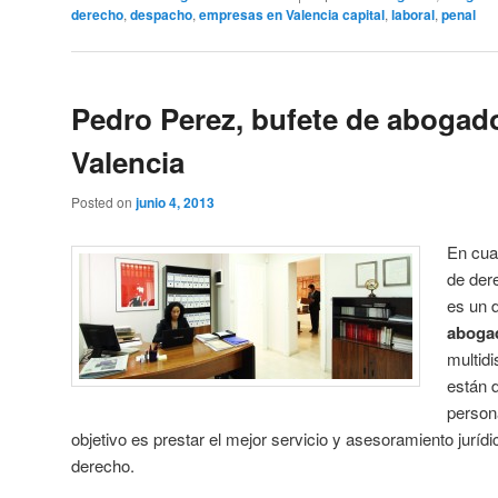
derecho
,
despacho
,
empresas en Valencia capital
,
laboral
,
penal
Pedro Perez, bufete de abogad
Valencia
Posted on
junio 4, 2013
En cua
de der
es un 
abogad
multidi
están d
persona
objetivo es prestar el mejor servicio y asesoramiento jurídi
derecho.