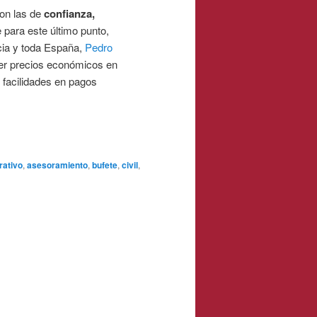
on las de
confianza,
 para este último punto,
cia y toda España,
Pedro
cer precios económicos en
e facilidades en pagos
rativo
,
asesoramiento
,
bufete
,
civil
,