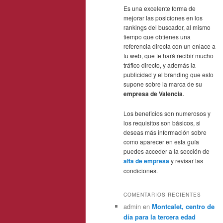
Es una excelente forma de
mejorar las posiciones en los
rankings del buscador, al mismo
tiempo que obtienes una
referencia directa con un enlace a
tu web, que te hará recibir mucho
tráfico directo, y además la
publicidad y el branding que esto
supone sobre la marca de su
empresa de Valencia
.
Los beneficios son numerosos y
los requisitos son básicos, si
deseas más información sobre
como aparecer en esta guía
puedes acceder a la sección de
alta de empresa
y revisar las
condiciones.
COMENTARIOS RECIENTES
admin
en
Montcalet, centro de
día para la tercera edad