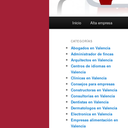
Menú
Inicio
Alta empresa
principal
CATEGORÍAS
Abogados en Valencia
Administrador de fincas
Arquitectos en Valencia
Centros de idiomas en
Valencia
Clinicas en Valencia
Consejos para empresas
Constructoras en Valencia
Consultorias en Valencia
Dentistas en Valencia
Dermatologos en Valencia
Electronica en Valencia
Empresas alimentación en
Valencia