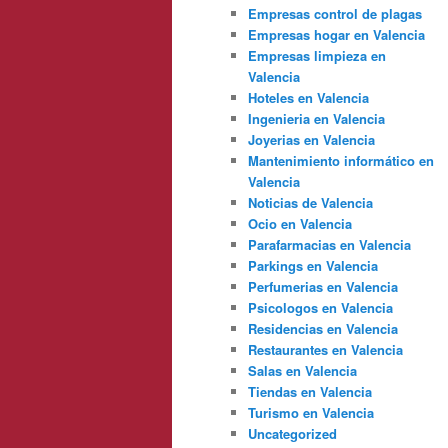
Empresas control de plagas
Empresas hogar en Valencia
Empresas limpieza en
Valencia
Hoteles en Valencia
Ingenieria en Valencia
Joyerias en Valencia
Mantenimiento informático en
Valencia
Noticias de Valencia
Ocio en Valencia
Parafarmacias en Valencia
Parkings en Valencia
Perfumerias en Valencia
Psicologos en Valencia
Residencias en Valencia
Restaurantes en Valencia
Salas en Valencia
Tiendas en Valencia
Turismo en Valencia
Uncategorized