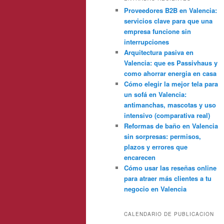
Proveedores B2B en Valencia:
servicios clave para que una
empresa funcione sin
interrupciones
Arquitectura pasiva en
Valencia: que es Passivhaus y
como ahorrar energia en casa
Cómo elegir la mejor tela para
un sofá en Valencia:
antimanchas, mascotas y uso
intensivo (comparativa real)
Reformas de baño en Valencia
sin sorpresas: permisos,
plazos y errores que
encarecen
Cómo usar las reseñas online
para atraer más clientes a tu
negocio en Valencia
CALENDARIO DE PUBLICACION