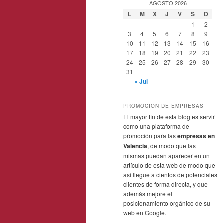
AGOSTO 2026
L
M
X
J
V
S
D
1
2
3
4
5
6
7
8
9
10
11
12
13
14
15
16
17
18
19
20
21
22
23
24
25
26
27
28
29
30
31
« Jul
PROMOCION DE EMPRESAS
El mayor fin de esta blog es servir
como una plataforma de
promoción para las
empresas en
Valencia
, de modo que las
mismas puedan aparecer en un
artículo de esta web de modo que
así llegue a cientos de potenciales
clientes de forma directa, y que
además mejore el
posicionamiento orgánico de su
web en Google.