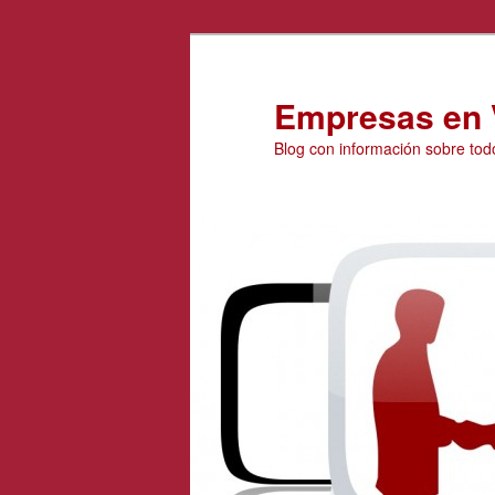
Ir
Ir
al
al
contenido
contenido
Empresas en 
principal
secundario
Blog con información sobre tod