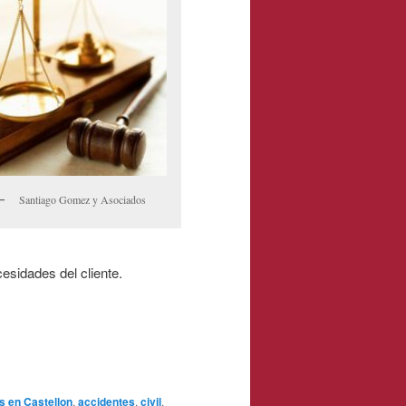
Santiago Gomez y Asociados
esidades del cliente.
 en Castellon
,
accidentes
,
civil
,