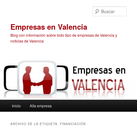
Ir
Ir
al
al
Busc
contenido
contenido
principal
secundario
Empresas en Valencia
Blog con información sobre todo tipo de empresas de Valencia y
noticias de Valencia
Menú
Inicio
Alta empresa
principal
ARCHIVO DE LA ETIQUETA:
FINANCIACIÓN