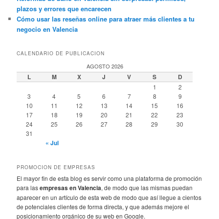
plazos y errores que encarecen
Cómo usar las reseñas online para atraer más clientes a tu
negocio en Valencia
CALENDARIO DE PUBLICACION
AGOSTO 2026
L
M
X
J
V
S
D
1
2
3
4
5
6
7
8
9
10
11
12
13
14
15
16
17
18
19
20
21
22
23
24
25
26
27
28
29
30
31
« Jul
PROMOCION DE EMPRESAS
El mayor fin de esta blog es servir como una plataforma de promoción
para las
empresas en Valencia
, de modo que las mismas puedan
aparecer en un artículo de esta web de modo que así llegue a cientos
de potenciales clientes de forma directa, y que además mejore el
posicionamiento orgánico de su web en Google.