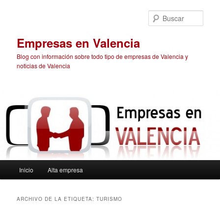
Ir
Ir
al
al
Busc
contenido
contenido
principal
secundario
Empresas en Valencia
Blog con información sobre todo tipo de empresas de Valencia y
noticias de Valencia
Menú
Inicio
Alta empresa
principal
ARCHIVO DE LA ETIQUETA:
TURISMO